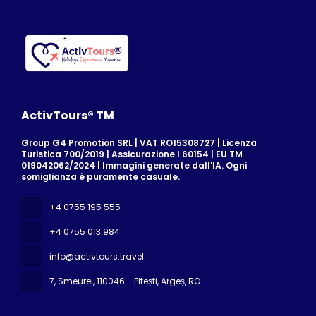
ActivTours® TM
Group G4 Promotion SRL | VAT RO15308727 | Licenza
Turistica 700/2019 | Assicurazione I 60154 | EU TM
019042062/2024 | Immagini generate dall’IA. Ogni
somiglianza è puramente casuale.
+4 0755 195 555
+4 0755 013 984
info@activtours.travel
7, Smeurei
, 110046 - Pitești, Argeș, RO