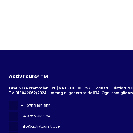
ActivTours® TM
Group G4 Promotion SRL | VAT RO15308727 | Licenza Turistica 700/
TM 019042062/2024 | Immagini generate dall’IA. Ogni somiglian
+4 0755 195 555
+4 0755 013 984
info@activtours.travel