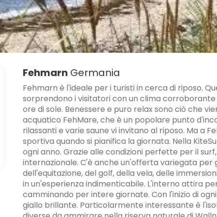
Fehmarn
Germania
Fehmarn è l'ideale per i turisti in cerca di riposo. Q
sorprendono i visitatori con un clima corroborante 
ore di sole. Benessere e puro relax sono ciò che v
acquatico FehMare, che è un popolare punto d'incon
rilassanti e varie saune vi invitano al riposo. Ma a F
sportiva quando si pianifica la giornata. Nella Kit
ogni anno. Grazie alle condizioni perfette per il su
internazionale. C'è anche un'offerta variegata per g
dell'equitazione, del golf, della vela, delle immers
in un'esperienza indimenticabile. L'interno attira p
camminando per intere giornate. Con l'inizio di ogni
giallo brillante. Particolarmente interessante è l'iso
diverse da ammirare nella riserva naturale di Wallnau