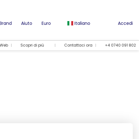
 Brand
Aiuto
Euro
Italiano
Accedi
l Web
Scopri di più
Contattaci ora
+4 0740 091 802
Opzioni per le vacanze