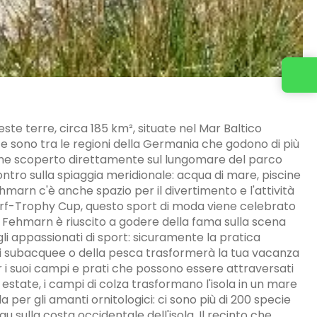
ueste terre, circa 185 km², situate nel Mar Baltico
e sono tra le regioni della Germania che godono di più
iene scoperto direttamente sul lungomare del parco
tro sulla spiaggia meridionale: acqua di mare, piscine
ehmarn c'è anche spazio per il divertimento e l'attività
eSurf-Trophy Cup, questo sport di moda viene celebrato
rf, Fehmarn è riuscito a godere della fama sulla scena
li appassionati di sport: sicuramente la pratica
ioni subacquee o della pesca trasformerà la tua vacanza
er i suoi campi e prati che possono essere attraversati
 estate, i campi di colza trasformano l'isola in un mare
la per gli amanti ornitologici: ci sono più di 200 specie
 sulla costa occidentale dell'isola. Il recinto che