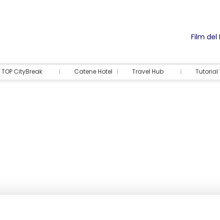
Film del
TOP CityBreak
Catene Hotel
Travel Hub
Tutoria
Alloggio
Attività