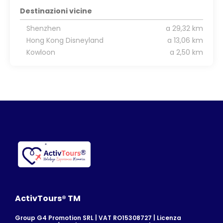
Destinazioni vicine
Shenzhen
a 29,32 km
Hong Kong Disneyland
a 13,06 km
Kowloon
a 2,50 km
ActivTours® TM
Group G4 Promotion SRL | VAT RO15308727 | Licenza