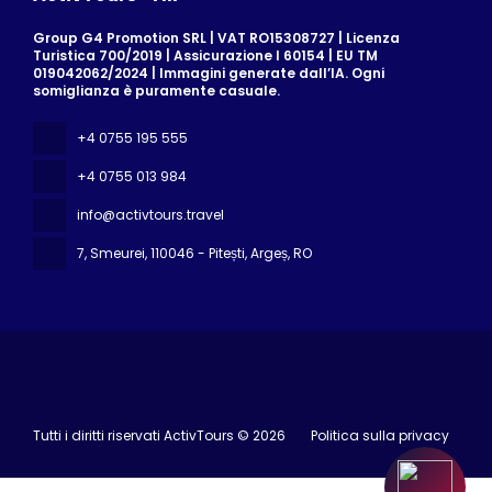
Group G4 Promotion SRL | VAT RO15308727 | Licenza
Turistica 700/2019 | Assicurazione I 60154 | EU TM
019042062/2024 | Immagini generate dall’IA. Ogni
somiglianza è puramente casuale.
+4 0755 195 555
+4 0755 013 984
info@activtours.travel
7, Smeurei
, 110046 - Pitești, Argeș, RO
Tutti i diritti riservati ActivTours © 2026
Politica sulla privacy