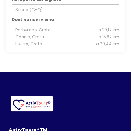
Souda (CHQ)
Destinazioni vicine
Rethymno, Crete
a 29,17 km
Chania, Creta
a 15,82 km
Loutro, Creta
a 29,44 km
ActivTours® TM