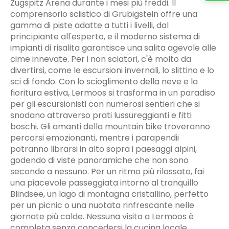
Zugspitz Arena durante i mesi più freddi. Il
comprensorio sciistico di Grubigstein offre una
gamma di piste adatte a tutti i livelli, dal
principiante all'esperto, e il moderno sistema di
impianti di risalita garantisce una salita agevole alle
cime innevate. Per i non sciatori, c'è molto da
divertirsi, come le escursioni invernali, lo slittino e lo
sci di fondo. Con lo scioglimento della neve e la
fioritura estiva, Lermoos si trasforma in un paradiso
per gli escursionisti con numerosi sentieri che si
snodano attraverso prati lussureggianti e fitti
boschi. Gli amanti della mountain bike troveranno
percorsi emozionanti, mentre i parapendii
potranno librarsi in alto sopra i paesaggi alpini,
godendo di viste panoramiche che non sono
seconde a nessuno. Per un ritmo più rilassato, fai
una piacevole passeggiata intorno al tranquillo
Blindsee, un lago di montagna cristallino, perfetto
per un picnic o una nuotata rinfrescante nelle
giornate più calde. Nessuna visita a Lermoos è
completa senza concedersi la cucina locale.