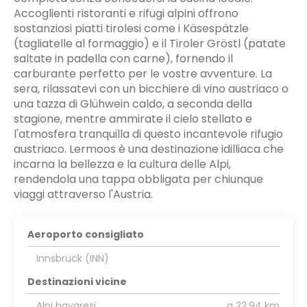
Accoglienti ristoranti e rifugi alpini offrono
sostanziosi piatti tirolesi come i Käsespätzle
(tagliatelle al formaggio) e il Tiroler Gröstl (patate
saltate in padella con carne), fornendo il
carburante perfetto per le vostre avventure. La
sera, rilassatevi con un bicchiere di vino austriaco o
una tazza di Glühwein caldo, a seconda della
stagione, mentre ammirate il cielo stellato e
l'atmosfera tranquilla di questo incantevole rifugio
austriaco. Lermoos è una destinazione idilliaca che
incarna la bellezza e la cultura delle Alpi,
rendendola una tappa obbligata per chiunque
viaggi attraverso l'Austria.
Aeroporto consigliato
Innsbruck (INN)
Destinazioni vicine
Alpi bavaresi
a 22,94 km