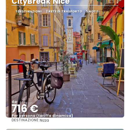
CityBreak Nice
1 DESTINAZIONI
2 RETE DI TRASPORTO
5 NOTTI
da
716 €
Per persona (tariffa dinamica)
DESTINAZIONE:
Nizza
Vedere di più