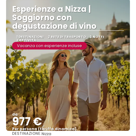
Esperienze a Nizza |
Soggiorno con
degustazione di vino
1 DESTINAZIONI
2 RETE DI TRASPORTO
3 NOTTI
2 ATTIVITÀ
Vacanza con esperienze incluse
da
977 €
Per persona (tariffa dinamica)
DESTINAZIONE:
Nizza