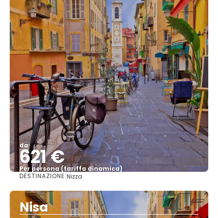
da
621 €
Per persona (tariffa dinamica)
DESTINAZIONE:
Nizza
Vedere di più
Nisa