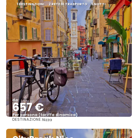
1 DESTINAZIONI
2 RETE DI TRASPORTO
5 NOTTI
da
657 €
Per persona (tariffa dinamica)
DESTINAZIONE:
Nizza
Vedere di più