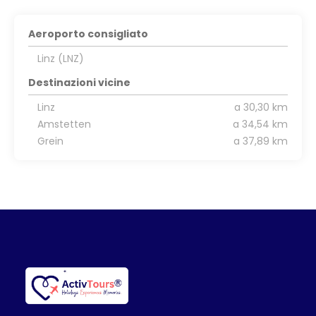
Aeroporto consigliato
Linz (LNZ)
Destinazioni vicine
Linz
a 30,30 km
Amstetten
a 34,54 km
Grein
a 37,89 km