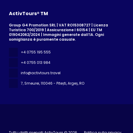
ActivTours® TM
Group G4 Promotion SRL | VAT RO15308727 | Licenza
Turistica 700/2019 | Assicurazione I 60154 | EU TM
019042062/2024 | Immagini generate dall’IA. Ogni
somiglianza è puramente casuale.
+4 0755 195 555
+4 0755 013 984
info@activtours.travel
7, Smeurei
, 110046 - Pitești, Argeș, RO
Tutti i diritti riservati ActivTours © 2026
Politica sulla privacy