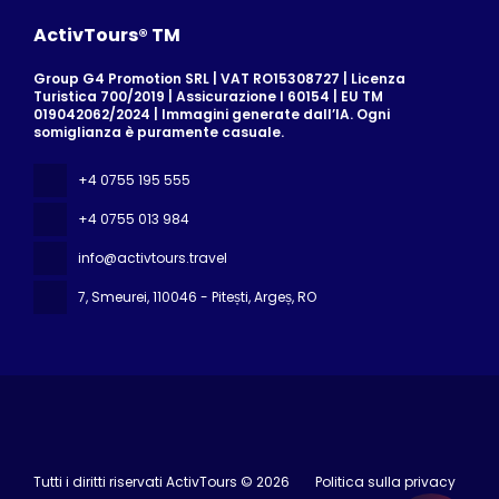
ActivTours® TM
Group G4 Promotion SRL | VAT RO15308727 | Licenza
Turistica 700/2019 | Assicurazione I 60154 | EU TM
019042062/2024 | Immagini generate dall’IA. Ogni
somiglianza è puramente casuale.
+4 0755 195 555
+4 0755 013 984
info@activtours.travel
7, Smeurei
, 110046 - Pitești, Argeș, RO
Tutti i diritti riservati ActivTours © 2026
Politica sulla privacy