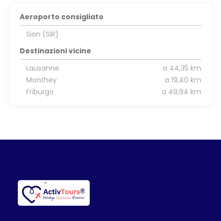
Aeroporto consigliato
Sion (SIR)
Destinazioni vicine
Lausanne
a 44,35 km
Monthey
a 19,40 km
Friburgo
a 49,94 km