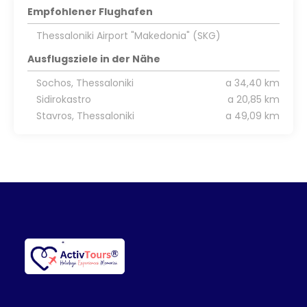
Empfohlener Flughafen
Thessaloniki Airport "Makedonia" (SKG)
Ausflugsziele in der Nähe
Sochos, Thessaloniki
a 34,40 km
Sidirokastro
a 20,85 km
Stavros, Thessaloniki
a 49,09 km