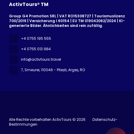
ActivTours® TM
Group G4 Promotion SRL | VAT RO15308727 | Tourismuslizenz
700/2019 | Versicherung I 60154 | EU TM 019042062/2024 | KI-
generierte Bilder. Ähnlichkeiten sind rein zufällig.
+4 0755 195 555
+4 0755 013 984
info@activtours.travel
7, Smeurei
, 110046 - Pitești, Argeș, RO
Alle Rechte vorbehalten ActivTours © 2026
Datenschutz-
Bestimmungen