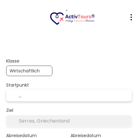
Flug + Hotel
Unterkunft
Aktivität
+
Klasse
Startpunkt
Ziel
Abreisedatum
Abreisedatum