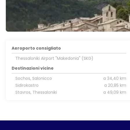
Aeroporto consigliato
Thessaloniki Airport "Makedonia" (SKG)
Destinazioni vicine
Sochos, Salonicco
a 34,40 km
Sidirokastro
a 20,85 km
Stavros, Thessaloniki
a 49,09 km