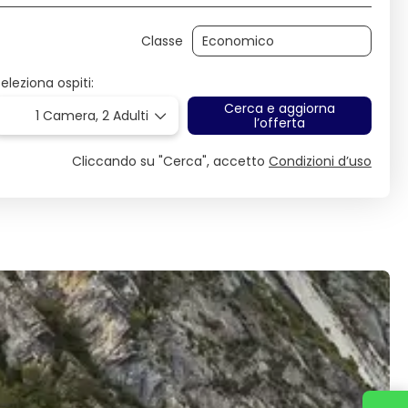
Classe
eleziona ospiti:
Cerca e aggiorna
1 Camera,
2 Adulti
l’offerta
Cliccando su "Cerca", accetto
Condizioni d’uso