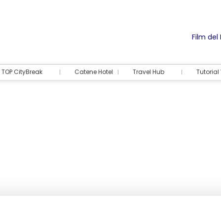
Film del
TOP CityBreak
Catene Hotel
Travel Hub
Tutoria
Alloggio
Attività