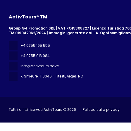
ActivTours® TM
Group G4 Promotion SRL | VAT RO15308727 | Licenza Turistica 700/
TM 019042062/2024 | Immagini generate dall’IA. Ogni somiglian
+4 0755 195 555
+4 0755 013 984
info@activtours.travel
7, Smeurei
, 110046 - Pitești, Argeș, RO
Tutti i diritti riservati ActivTours © 2026
Politica sulla privacy