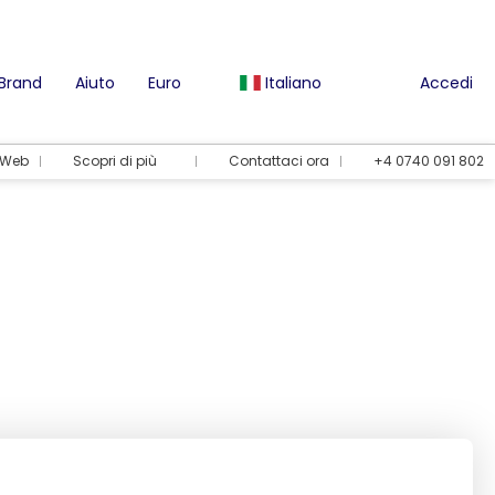
 Brand
Aiuto
Euro
Italiano
Accedi
l Web
Scopri di più
Contattaci ora
+4 0740 091 802
Opzioni per le vacanze