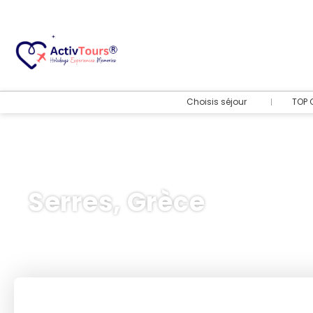
Choisis séjour
TOP 
Serres, Grèce
Transport + hôtel
+