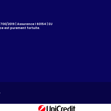
00/2019 | Assurance I 60154 | EU
e est purement fortuite.
é