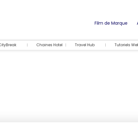
Film de Marque
CityBreak
Chaines Hotel
Travel Hub
Tutoriels We
Hébergements
Activités & Bille