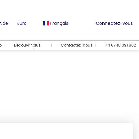
Aide
Euro
Français
Connectez-vous
b
Découvrir plus
Contactez-nous
+4 0740 091 802
ts
Options de vacances