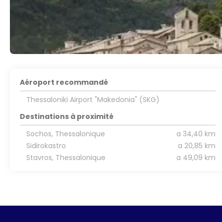
Aéroport recommandé
Thessaloniki Airport "Makedonia" (SKG)
Destinations à proximité
Sochos, Thessalonique
a 34,40 km
Sidirokastro
a 20,85 km
Stavros, Thessalonique
a 49,09 km