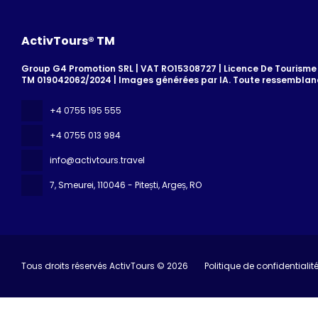
ActivTours® TM
Group G4 Promotion SRL | VAT RO15308727 | Licence De Tourisme 7
TM 019042062/2024 | Images générées par IA. Toute ressemblanc
+4 0755 195 555
+4 0755 013 984
info@activtours.travel
7, Smeurei
, 110046 - Pitești, Argeș, RO
Tous droits réservés ActivTours © 2026
Politique de confidentialit