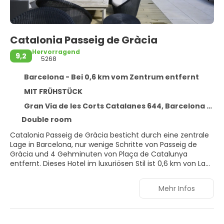
Catalonia Passeig de Gràcia
Hervorragend
9,2
5268
Barcelona - Bei 0,6 km vom Zentrum entfernt
MIT FRÜHSTÜCK
Gran Via de les Corts Catalanes 644, Barcelona 08007
Double room
Catalonia Passeig de Gràcia besticht durch eine zentrale
Lage in Barcelona, nur wenige Schritte von Passeig de
Gràcia und 4 Gehminuten von Plaça de Catalunya
entfernt. Dieses Hotel im luxuriösen Stil ist 0,6 km von La
Rambla und 1 km von La Catedral entfernt.
Mehr Infos
Verpasse folgende Freizeitmöglichkeiten nicht: Außenpool
und Fitnessmöglichkeiten. Auch kostenloses WLAN und
einen Concierge-Service bietet dieses Hotel.