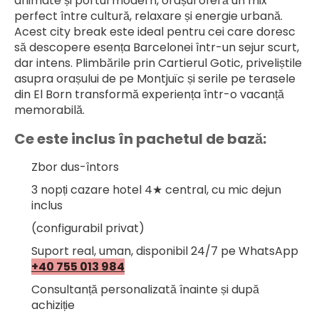
animate și portul modern, orașul oferă un mix 
perfect între cultură, relaxare și energie urbană.
Acest city break este ideal pentru cei care doresc 
să descopere esența Barcelonei într-un sejur scurt, 
dar intens. Plimbările prin Cartierul Gotic, priveliștile 
asupra orașului de pe Montjuïc și serile pe terasele 
din El Born transformă experiența într-o vacanță 
memorabilă.
Ce este inclus în pachetul de bază:
Zbor dus-întors
3 nopți cazare hotel 4★ central, cu mic dejun 
inclus
(configurabil privat)
Suport real, uman, disponibil 24/7 pe WhatsApp 
+40 755 013 984
Consultanță personalizată înainte și după 
achiziție