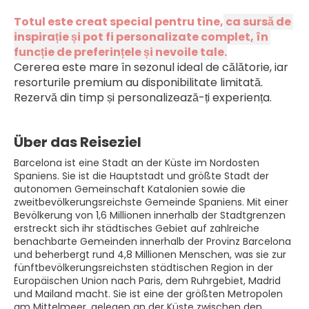
Totul este creat special pentru tine,
 ca sursă de 
inspirație și pot fi personalizate complet, în 
funcție de preferințele și nevoile tale.
Cererea este mare în sezonul ideal de călătorie, iar 
resorturile premium au disponibilitate limitată. 
Rezervă din timp și personalizează-ți experiența.
Über das Reiseziel
Barcelona ist eine Stadt an der Küste im Nordosten
Spaniens. Sie ist die Hauptstadt und größte Stadt der
autonomen Gemeinschaft Katalonien sowie die
zweitbevölkerungsreichste Gemeinde Spaniens. Mit einer
Bevölkerung von 1,6 Millionen innerhalb der Stadtgrenzen
erstreckt sich ihr städtisches Gebiet auf zahlreiche
benachbarte Gemeinden innerhalb der Provinz Barcelona
und beherbergt rund 4,8 Millionen Menschen, was sie zur
fünftbevölkerungsreichsten städtischen Region in der
Europäischen Union nach Paris, dem Ruhrgebiet, Madrid
und Mailand macht. Sie ist eine der größten Metropolen
am Mittelmeer, gelegen an der Küste zwischen den