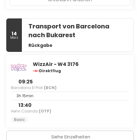
Transport von Barcelona
14
nach Bukarest
März
Rückgabe
WizzAir - W4 3176
Direktflug
09:25
Barcelona El Prat
(BCN)
3h 15min
13:40
Henri Coanda
(OTP)
Basic
Siehe Einzelheiten