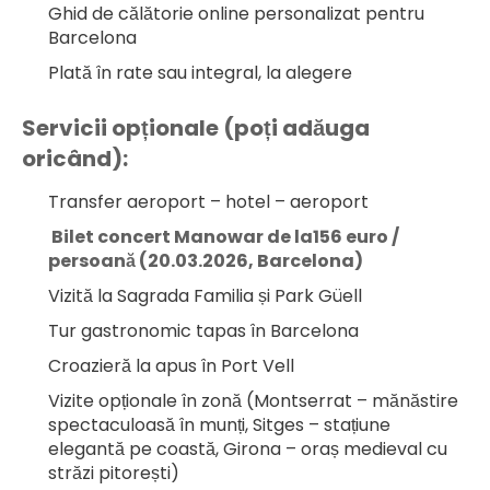
Ghid de călătorie online personalizat pentru 
Barcelona
Plată în rate sau integral, la alegere
Servicii opționale (poți adăuga 
oricând):
Transfer aeroport – hotel – aeroport
 Bilet concert Manowar de la156 euro / 
persoană (20.03.2026, Barcelona)
Vizită la Sagrada Familia și Park Güell
Tur gastronomic tapas în Barcelona
Croazieră la apus în Port Vell
Vizite opționale în zonă (Montserrat – mănăstire 
spectaculoasă în munți, Sitges – stațiune 
elegantă pe coastă, Girona – oraș medieval cu 
străzi pitorești)