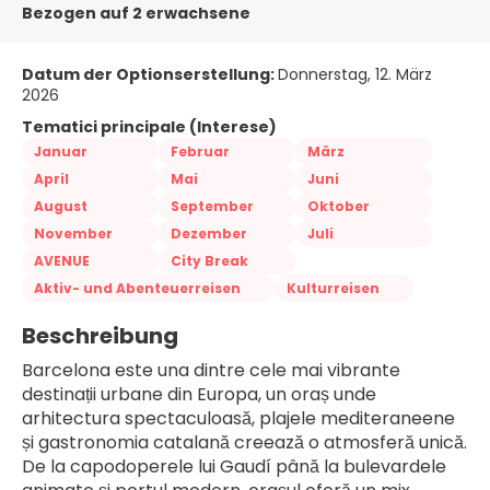
Bezogen auf 2 erwachsene
Datum der Optionserstellung:
Donnerstag, 12. März
2026
Tematici principale (Interese)
Januar
Februar
März
April
Mai
Juni
August
September
Oktober
November
Dezember
Juli
AVENUE
City Break
Aktiv- und Abenteuerreisen
Kulturreisen
Beschreibung
Barcelona este una dintre cele mai vibrante 
destinații urbane din Europa, un oraș unde 
arhitectura spectaculoasă, plajele mediteraneene 
și gastronomia catalană creează o atmosferă unică. 
De la capodoperele lui Gaudí până la bulevardele 