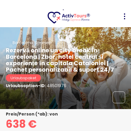
Barcelona, Spanien
Rezervă online un city break în
Barcelona | Zbor, hotel central și
experiențe în capitala Cataloniei |
Pachet personalizabil & suport 24/7
Urlaubspaket
Urlaubsoption-ID:
48501976
Preis/Person (*ab): von
638 €