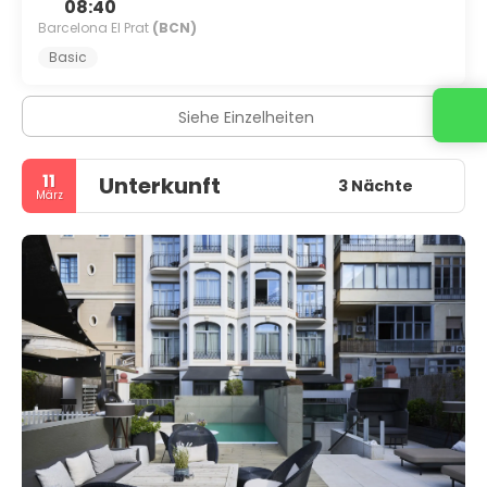
08:40
Barcelona El Prat
(BCN)
Basic
Siehe Einzelheiten
11
Unterkunft
3 Nächte
März