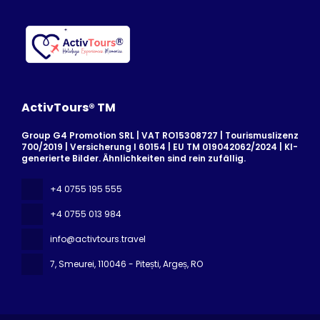
ActivTours® TM
Group G4 Promotion SRL | VAT RO15308727 | Tourismuslizenz
700/2019 | Versicherung I 60154 | EU TM 019042062/2024 | KI-
generierte Bilder. Ähnlichkeiten sind rein zufällig.
+4 0755 195 555
+4 0755 013 984
info@activtours.travel
7, Smeurei
, 110046 - Pitești, Argeș, RO