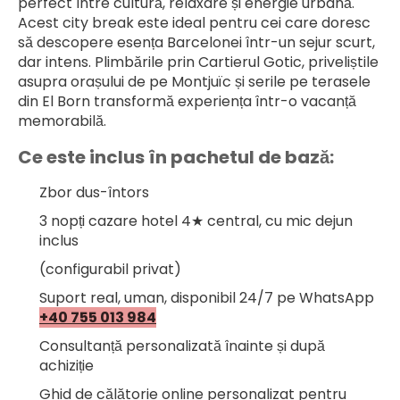
perfect între cultură, relaxare și energie urbană.
Acest city break este ideal pentru cei care doresc 
să descopere esența Barcelonei într-un sejur scurt, 
dar intens. Plimbările prin Cartierul Gotic, priveliștile 
asupra orașului de pe Montjuïc și serile pe terasele 
din El Born transformă experiența într-o vacanță 
memorabilă.
Ce este inclus în pachetul de bază:
Zbor dus-întors
3 nopți cazare hotel 4★ central, cu mic dejun 
inclus
(configurabil privat)
Suport real, uman, disponibil 24/7 pe WhatsApp 
+40 755 013 984
Consultanță personalizată înainte și după 
achiziție
Ghid de călătorie online personalizat pentru 