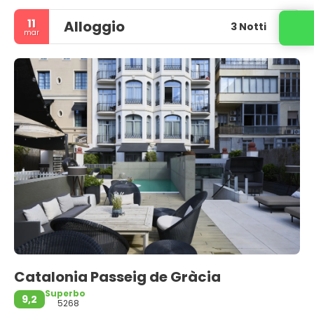
11
Alloggio
3 Notti
mar
Catalonia Passeig de Gràcia
Superbo
9,2
5268