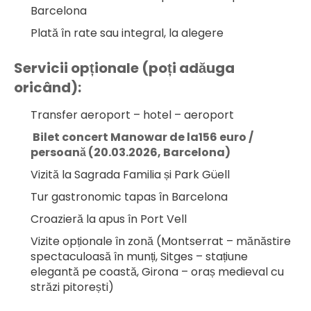
Barcelona
Plată în rate sau integral, la alegere
Servicii opționale (poți adăuga 
oricând):
Transfer aeroport – hotel – aeroport
 Bilet concert Manowar de la156 euro / 
persoană (20.03.2026, Barcelona)
Vizită la Sagrada Familia și Park Güell
Tur gastronomic tapas în Barcelona
Croazieră la apus în Port Vell
Vizite opționale în zonă (Montserrat – mănăstire 
spectaculoasă în munți, Sitges – stațiune 
elegantă pe coastă, Girona – oraș medieval cu 
străzi pitorești)