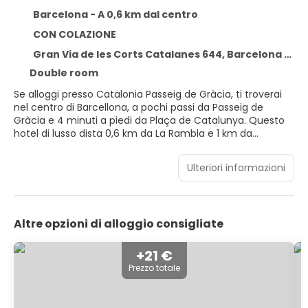
Barcelona - A 0,6 km dal centro
CON COLAZIONE
Gran Via de les Corts Catalanes 644, Barcelona 08007
Double room
Se alloggi presso Catalonia Passeig de Gràcia, ti troverai
nel centro di Barcellona, a pochi passi da Passeig de
Gràcia e 4 minuti a piedi da Plaça de Catalunya. Questo
hotel di lusso dista 0,6 km da La Rambla e 1 km da
Cattedrale di Barcellona.
Ulteriori informazioni
Grazie ad un'ampia gamma di servizi ricreativi, che
includono una piscina all'aperto e una palestra, il
divertimento è assicurato. Questo hotel offre, inoltre, il
Wi-Fi gratuito e servizi di concierge.
Altre opzioni di alloggio consigliate
Rilassati in una delle 74 camere con aria condizionata
della struttura, complete di minibar e TV a schermo
+21 €
piatto. Il Wi-Fi gratuito ti consente di restare in contatto
Prezzo totale
con il mondo, mentre la TV con canali via satellite è
l'ideale per concedersi un po' di svago. Il bagno in camera
è dotato di set di cortesia gratuiti e asciugacapelli. I