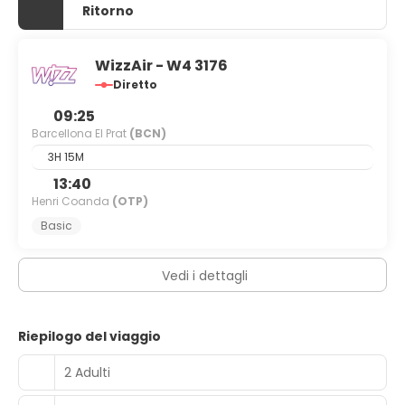
Ritorno
WizzAir - W4 3176
Diretto
09:25
Barcellona El Prat
(BCN)
3H 15M
13:40
Henri Coanda
(OTP)
Basic
Vedi i dettagli
Riepilogo del viaggio
2 Adulti