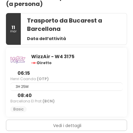
(a persona)
Trasporto da Bucarest a
11
Barcellona
mar
Data dell’attività
WizzAir - W4 3175
Diretto
06:15
Henri Coanda
(OTP)
3H 25M
08:40
Barcellona El Prat
(BCN)
Basic
Vedi i dettagli