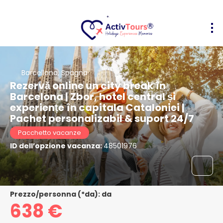
Barcellona, Spagna
Rezervă online un city break în
Barcelona | Zbor, hotel central și
experiențe în capitala Cataloniei |
Pachet personalizabil & suport 24/7
Pacchetto vacanze
ID dell’opzione vacanza:
48501976
Prezzo/personna (*da): da
638 €