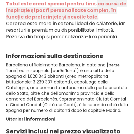
Totul este creat special pentru tine,
 ca sursă de 
inspirație și pot fi personalizate complet, în 
funcție de preferințele și nevoile tale.
Cererea este mare în sezonul ideal de călătorie, iar 
resorturile premium au disponibilitate limitată. 
Rezervă din timp și personalizează-ți experiența.
Informazioni sulla destinazione
Barcellona ufficialmente Barcelona, in catalano [bəɾs̙ə
ˈlonə] ed in spagnolo [baɾθeˈlona]) è una città della
Spagna di 1.620.343 abitanti (area metropolitana
istituzionale: 3 239 337 abitanti), capoluogo della
Catalogna, una comunità autonoma della parte orientale
dello Stato, oltre che dell'omonima provincia e della
comarca del Barcelonès. Soprannominata Ciutat Comtal
o Ciudad Condal (Città dei Conti), è la seconda città della
Spagna per numero di abitanti dopo la capitale Madrid.
Ulteriori informazioni
Servizi inclusi nel prezzo visualizzato