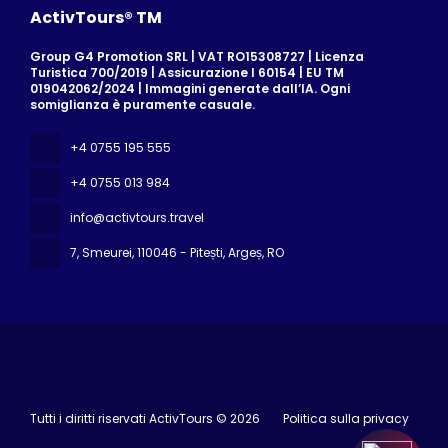
ActivTours® TM
Group G4 Promotion SRL | VAT RO15308727 | Licenza
Turistica 700/2019 | Assicurazione I 60154 | EU TM
019042062/2024 | Immagini generate dall’IA. Ogni
somiglianza è puramente casuale.
+4 0755 195 555
+4 0755 013 984
info@activtours.travel
7, Smeurei
, 110046 - Pitești, Argeș, RO
Tutti i diritti riservati ActivTours © 2026
Politica sulla privacy