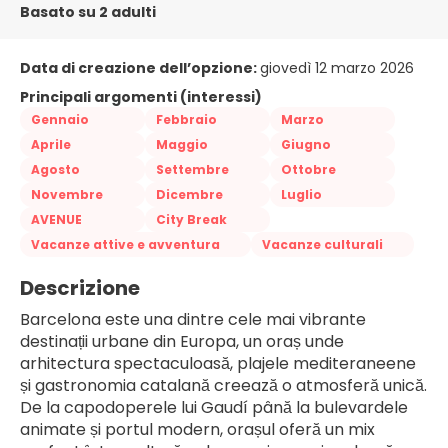
Basato su 2 adulti
Data di creazione dell’opzione:
giovedì 12 marzo 2026
Principali argomenti (interessi)
Gennaio
Febbraio
Marzo
Aprile
Maggio
Giugno
Agosto
Settembre
Ottobre
Novembre
Dicembre
Luglio
AVENUE
City Break
Vacanze attive e avventura
Vacanze culturali
Descrizione
Barcelona este una dintre cele mai vibrante 
destinații urbane din Europa, un oraș unde 
arhitectura spectaculoasă, plajele mediteraneene 
și gastronomia catalană creează o atmosferă unică. 
De la capodoperele lui Gaudí până la bulevardele 
animate și portul modern, orașul oferă un mix 