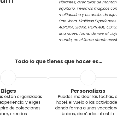
mium
vibrantes, aventuras de montaña
equilibrio, inviernos mágicos co
multidestino y estancias de lujo
One Word. Limitless Experiences
AURORA, SPARK, HERITAGE, ODYSS
una nueva forma de vivir el viaj
mundo, en el lienzo donde escribe
Todo lo que tienes que hacer es…
Eliges
Personalizas
as están organizadas
Puedes moldear las fechas, e
experiencia, y eliges
hotel, el vuelo o las actividade
nspira de colecciones
dando forma a unas vacacion
ium, creadas
únicas, diseñadas al estilo