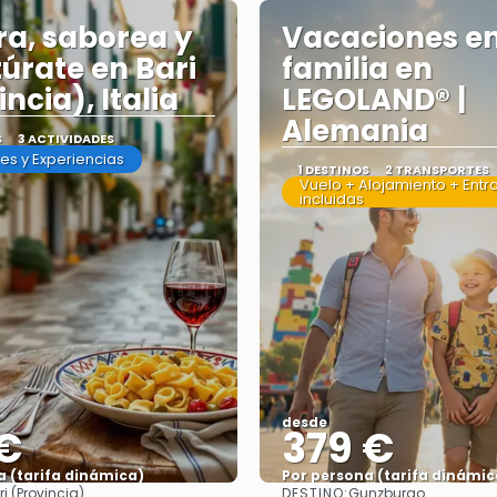
ra, saborea y
Vacaciones e
úrate en Bari
familia en
ncia), Italia
LEGOLAND® |
Alemania
S
3 ACTIVIDADES
es y Experiencias
1 DESTINOS
2 TRANSPORTES
Vuelo + Alojamiento + Entr
incluidas
desde
 €
379 €
a (tarifa dinámica)
Por persona (tarifa dinámic
DESTINO:
ri (Provincia)
Gunzburgo