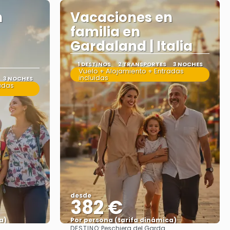
n
Vacaciones en
familia en
Gardaland | Italia
1 DESTINOS
2 TRANSPORTES
3 NOCHES
Vuelo + Alojamiento + Entradas
incluidas
3 NOCHES
adas
desde
382 €
a)
Por persona (tarifa dinámica)
DESTINO:
Peschiera del Garda