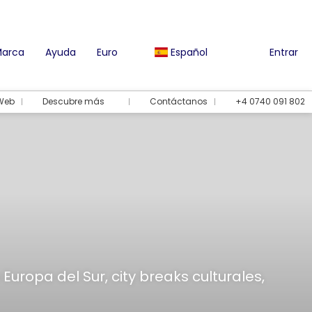
Marca
Ayuda
Euro
Español
Entrar
 Web
Descubre más
Contáctanos
+4 0740 091 802
Europa del Sur, city breaks culturales,