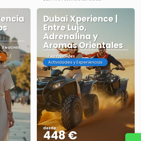
Ver más
rencia
Dubai Xperience |
os
Entre Lujo,
Adrenalina y
Aromas Orientales
3 NOCHES
o
7 ACTIVIDADES
Actividades y Experiencias
desde
448 €