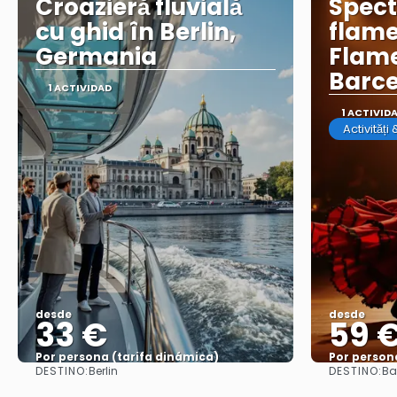
Croazieră fluvială
Spect
cu ghid în Berlin,
flame
Germania
Flame
Barc
1 ACTIVIDAD
1 ACTIVID
Activități
desde
desde
33 €
59 
Por persona (tarifa dinámica)
Por person
DESTINO:
DESTINO:
Berlin
Ba
Ver más