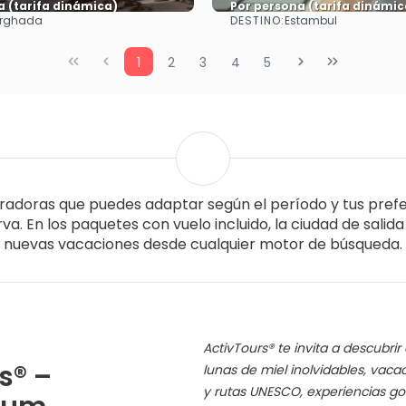
a (tarifa dinámica)
Por persona (tarifa dinámic
DESTINO:
rghada
Estambul
Ver más
Ver más
1
2
3
4
5
iradoras que puedes adaptar según el período y tus prefe
a. En los paquetes con vuelo incluido, la ciudad de salid
nuevas vacaciones desde cualquier motor de búsqueda.
ActivTours® te invita a descubri
s® –
lunas de miel inolvidables, vacac
y rutas UNESCO, experiencias g