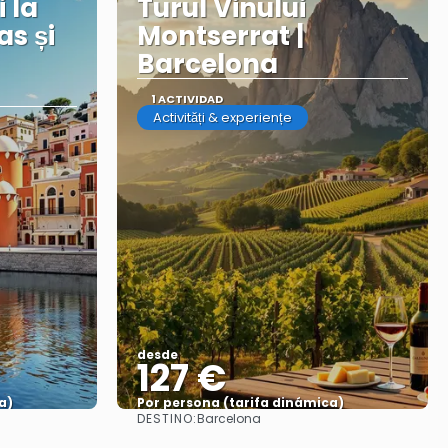
i la
Turul Vinului
as și
Montserrat |
Barcelona
1 ACTIVIDAD
Activități & experiențe
desde
127 €
a)
Por persona (tarifa dinámica)
DESTINO:
Barcelona
Ver más