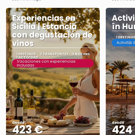
Ver más
Experiencias en
Activi
Sicilia | Estancia
în Hu
con degustación de
1 DESTINO
vinos
Activități
1 DESTINOS
2 TRANSPORTES
3 NOCHES
1 ACTIVIDAD
Vacaciones con experiencias
incluidas
desde
desde
423 €
424