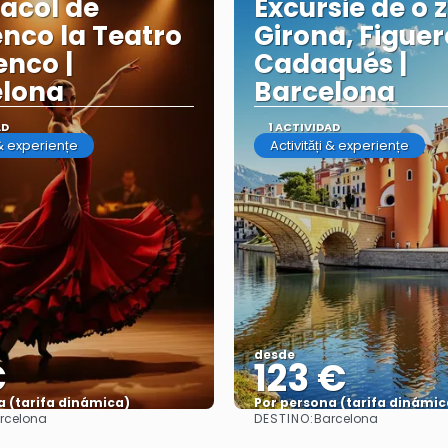
acol de
Excursie de o z
nco la Teatro
Girona, Figuer
nco |
Cadaqués |
elona
Barcelona
AD
1 ACTIVIDAD
 & experiențe
Activități & experiențe
desde
€
123 €
a (tarifa dinámica)
Por persona (tarifa dinámic
DESTINO:
rcelona
Barcelona
Ver más
Ver más