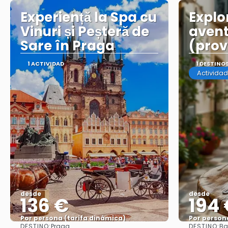
Experiență la Spa cu
Explo
Vinuri și Peșteră de
avent
Sare în Praga
(provi
1 ACTIVIDAD
1 DESTINO
Actividad
desde
desde
136 €
194
Por persona (tarifa dinámica)
Por person
DESTINO:
DESTINO:
Praga
Ba