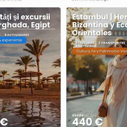
Ver más
Ver más
tăţi şi excursii
Estambul | He
rghada, Egipt
Bizantina y Ec
Orientales
S
6 ACTIVIDADES
 & experiențe
1 DESTINOS
2 TRANSPORTES
1 ACTIVIDAD
Cultura, Fe y Patrimonio Viv
desde
 €
440 €