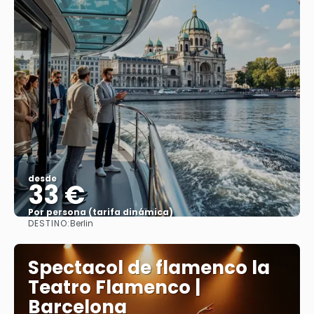
desde
33 €
Por persona (tarifa dinámica)
DESTINO:
Berlin
Ver más
Spectacol de flamenco la
Teatro Flamenco |
Barcelona