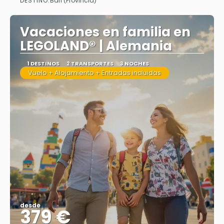
DESTINO:
Bari (Provincia)
Ver más
Vacaciones en familia en
LEGOLAND® | Alemania
1 DESTINOS
2 TRANSPORTES
3 NOCHES
Vuelo + Alojamiento + Entradas incluidas
desde
379 €