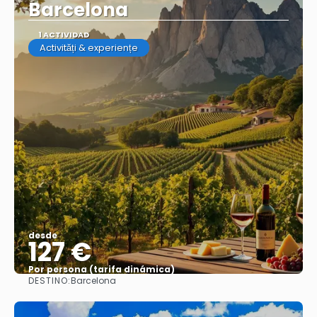
Barcelona
1 ACTIVIDAD
Activități & experiențe
desde
127 €
Por persona (tarifa dinámica)
DESTINO:
Barcelona
Ver más