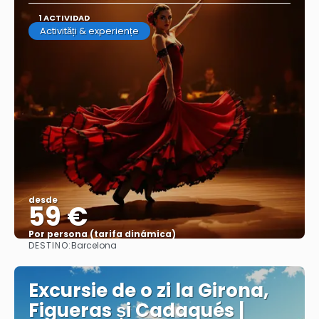
1 ACTIVIDAD
Activități & experiențe
desde
59 €
Por persona (tarifa dinámica)
DESTINO:
Barcelona
Ver más
Excursie de o zi la Girona,
Figueras și Cadaqués |