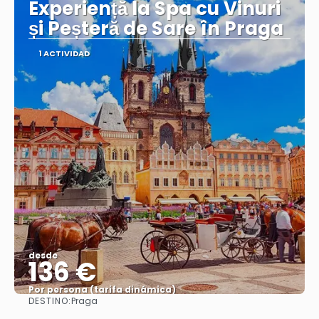
Experiență la Spa cu Vinuri
și Peșteră de Sare în Praga
1 ACTIVIDAD
desde
136 €
Por persona (tarifa dinámica)
DESTINO:
Praga
Ver más