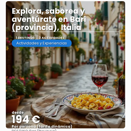
Explora, saborea y
aventúrate en Bari
(provincia), Italia
1 DESTINOS
3 ACTIVIDADES
Actividades y Experiencias
desde
194 €
Por persona (tarifa dinámica)