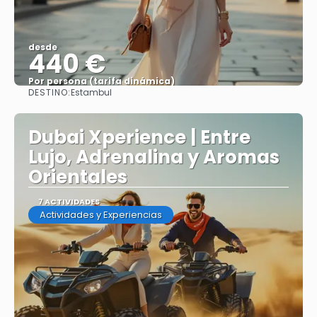
desde
440 €
Por persona (tarifa dinámica)
DESTINO:
Estambul
Ver más
Dubai Xperience | Entre
Lujo, Adrenalina y Aromas
Orientales
7 ACTIVIDADES
Actividades y Experiencias