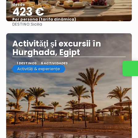
desde
423 €
Por persona (tarifa dinámica)
DESTINO:
Sicilia
Ver más
Activităţi şi excursii în
Hurghada, Egipt
1 DESTINOS
6 ACTIVIDADES
Activități & experiențe