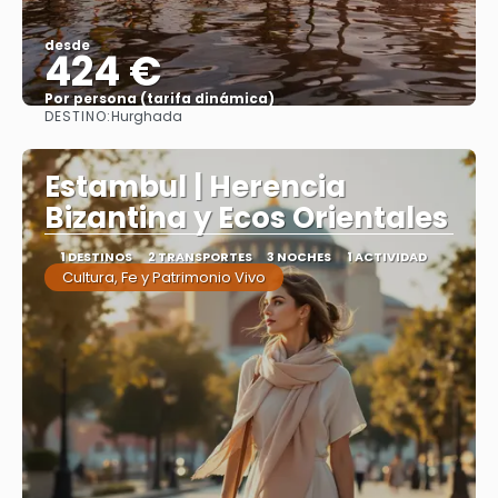
desde
424 €
Por persona (tarifa dinámica)
DESTINO:
Hurghada
Ver más
Estambul | Herencia
Bizantina y Ecos Orientales
1 DESTINOS
2 TRANSPORTES
3 NOCHES
1 ACTIVIDAD
Cultura, Fe y Patrimonio Vivo