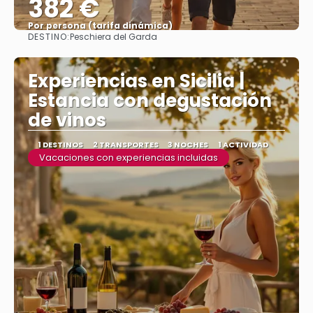
382 €
Por persona (tarifa dinámica)
DESTINO:
Peschiera del Garda
Ver más
Experiencias en Sicilia |
Estancia con degustación
de vinos
1 DESTINOS
2 TRANSPORTES
3 NOCHES
1 ACTIVIDAD
Vacaciones con experiencias incluidas