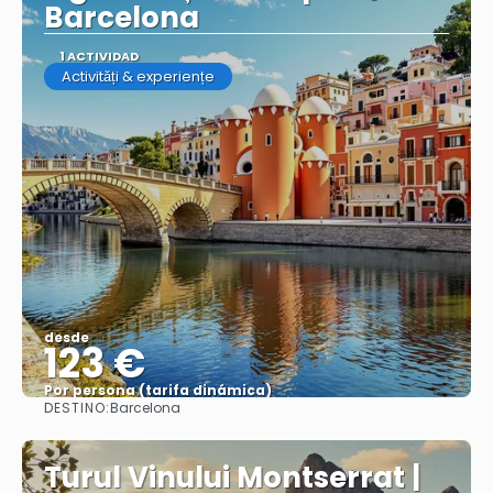
Barcelona
1 ACTIVIDAD
Activități & experiențe
desde
123 €
Por persona (tarifa dinámica)
DESTINO:
Barcelona
Ver más
Turul Vinului Montserrat |