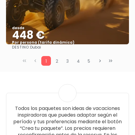
desde
448 €
Por persona (tarifa dinámica)
DESTINO:
Dubai
Ver más
1
2
3
4
5
Todos los paquetes son ideas de vacaciones
inspiradoras que puedes adaptar según el
período y tus preferencias mediante el botón
“Crea tu paquete”. Los precios requieren
reconfirmación antes de la reserva. En los