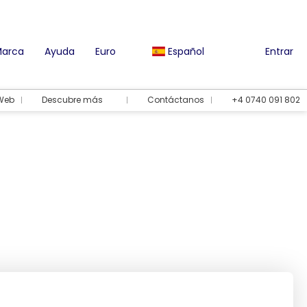
Marca
Ayuda
Euro
Español
Entrar
 Web
Descubre más
Contáctanos
+4 0740 091 802
Opciones de vacaciones