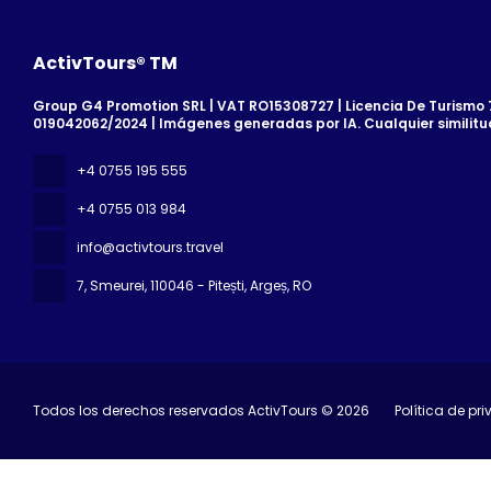
ActivTours® TM
Group G4 Promotion SRL | VAT RO15308727 | Licencia De Turismo 7
019042062/2024 | Imágenes generadas por IA. Cualquier similitu
+4 0755 195 555
+4 0755 013 984
info@activtours.travel
7, Smeurei
, 110046 - Pitești, Argeș, RO
Todos los derechos reservados ActivTours © 2026
Política de pr