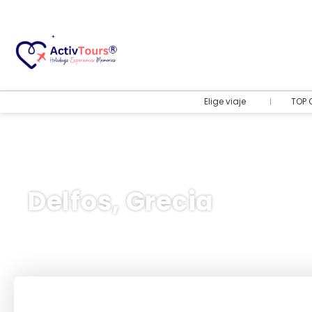
Elige viaje
TOP 
Delfos, Grecia
Vuelo + Hotel
+