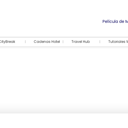
Película de 
CityBreak
Cadenas Hotel
Travel Hub
Tutoriales
Alojamiento
Actividades