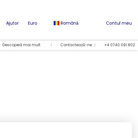
Ajutor
Euro
Română
Contul meu
Descoperă mai mult
Contactează-ne
+4 0740 091 802
Opțiuni de vacanță