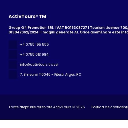
ActivTours® TM
Group G4 Promotion SRL | VAT RO15308727 | Tourism Licence 700/2
019042062/2024 | Imagini generate AI. Orice asemănare este înt
+4 0755 195 555
+4 0755 013 984
info@activtours.travel
7, Smeurei
, 110046 - Pitești, Argeș, RO
Toate drepturile rezervate ActivTours © 2026
Politica de confidenți