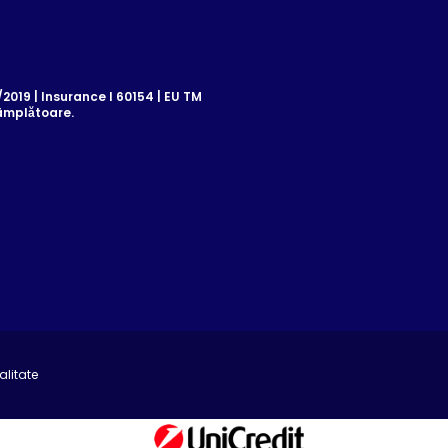
019 | Insurance I 60154 | EU TM
âmplătoare.
alitate