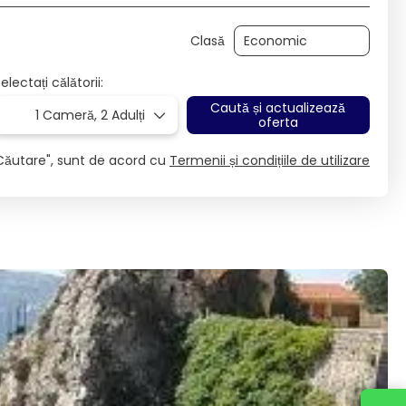
Clasă
electați călătorii:
Caută și actualizează
1 Cameră,
2 Adulți
oferta
Căutare", sunt de acord cu
Termenii și condițiile de utilizare