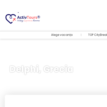
Alege vacanța
TOP CityBrea
Delphi, Grecia
Bilete Avion + Cazare
+