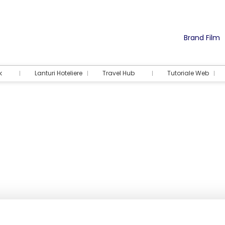
Brand Film
k
Lanturi Hoteliere
Travel Hub
Tutoriale Web
Cazare
Activități