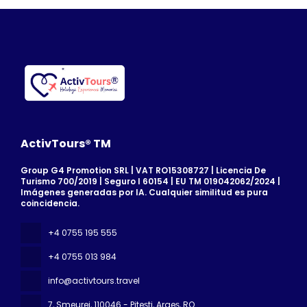
ActivTours® TM
Group G4 Promotion SRL | VAT RO15308727 | Licencia De
Turismo 700/2019 | Seguro I 60154 | EU TM 019042062/2024 |
Imágenes generadas por IA. Cualquier similitud es pura
coincidencia.
+4 0755 195 555
+4 0755 013 984
info@activtours.travel
7, Smeurei
, 110046 - Pitești, Argeș, RO