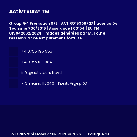
ActivTours® TM
Group G4 Promotion SRL | VAT RO15308727 | Licence De
Tourisme 700/2019 | Assurance I 60154 | EU TM
019042062/2024 | Images générées par IA. Toute
ressemblance est purement fortuite.
+4 0755 195 555
+4 0755 013 984
info@activtours.travel
7, Smeurei
, 110046 - Pitești, Argeș, RO
Tous droits réservés ActivTours © 2026
Politique de