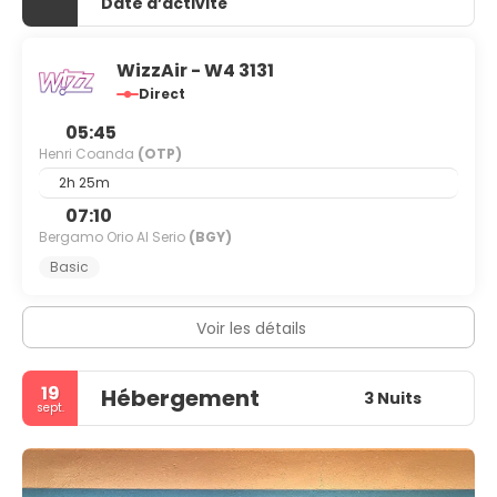
Date d’activité
WizzAir - W4 3131
Direct
05:45
Henri Coanda
(OTP)
2h 25m
07:10
Bergamo Orio Al Serio
(BGY)
Basic
Voir les détails
19
Hébergement
3 Nuits
sept.