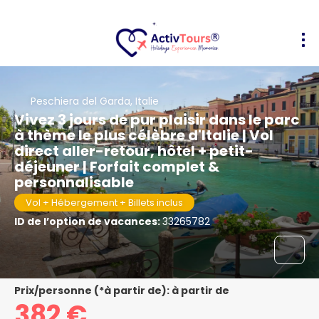
Peschiera del Garda, Italie
Vivez 3 jours de pur plaisir dans le parc
à thème le plus célèbre d'Italie | Vol
direct aller-retour, hôtel + petit-
déjeuner | Forfait complet &
personnalisable
Vol + Hébergement + Billets inclus
ID de l’option de vacances:
33265782
Prix/personne (*à partir de): à partir de
382 €