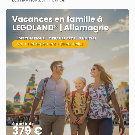
DESTINATION:
Bari (Province)
Afficher
Vacances en famille à
LEGOLAND® | Allemagne
1 DESTINATIONS
2 TRANSPORTS
3 NUIT(S)
Vol + Hébergement + Billets inclus
à partir de
379 €