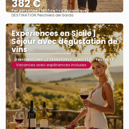
382 €
Par personne (tarification dynamique)
DESTINATION:
Peschiera del Garda
Afficher
Expériences en Sicile |
Séjour avec dégustation de
vins
1 DESTINATIONS
2 TRANSPORTS
3 NUIT(S)
1 ACTIVITÉ
Vacances avec expériences incluses