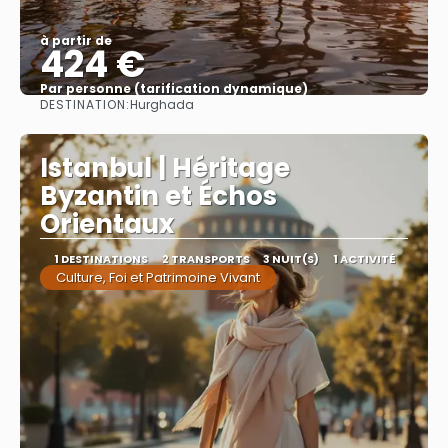
à partir de
424 €
Par personne (tarification dynamique)
DESTINATION:
Hurghada
Afficher
Istanbul | Héritage
Byzantin et Échos
Orientaux
1 DESTINATIONS
2 TRANSPORTS
3 NUIT(S)
1 ACTIVITÉ
Culture, Foi et Patrimoine Vivant