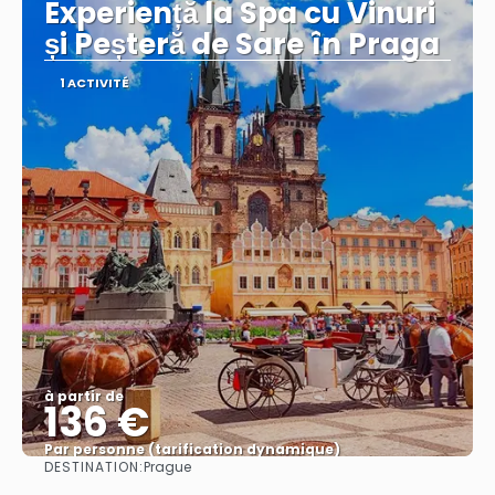
Experiență la Spa cu Vinuri
și Peșteră de Sare în Praga
1 ACTIVITÉ
à partir de
136 €
Par personne (tarification dynamique)
DESTINATION:
Prague
Afficher