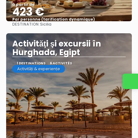
à partir de
423 €
Par personne (tarification dynamique)
DESTINATION:
Sicilia
Afficher
Activităţi şi excursii în
Hurghada, Egipt
1 DESTINATIONS
6 ACTIVITÉS
Activități & experiențe