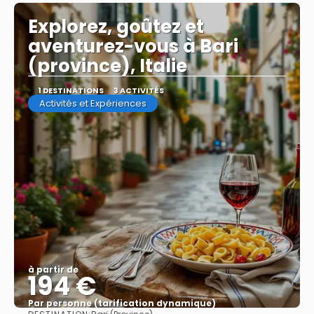
Explorez, goûtez et
aventurez-vous à Bari
(province), Italie
1 DESTINATIONS
3 ACTIVITÉS
Activités et Expériences
à partir de
194 €
Par personne (tarification dynamique)