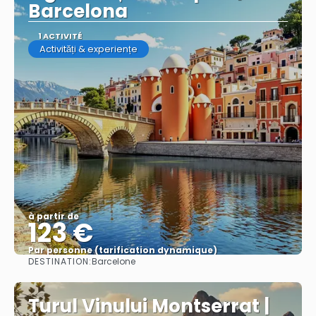
Barcelona
1 ACTIVITÉ
Activități & experiențe
à partir de
123 €
Par personne (tarification dynamique)
DESTINATION:
Barcelone
Afficher
Turul Vinului Montserrat |