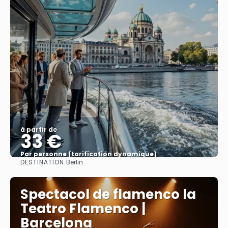
à partir de
33 €
Par personne (tarification dynamique)
DESTINATION:
Berlin
Afficher
Spectacol de flamenco la
Teatro Flamenco |
Barcelona