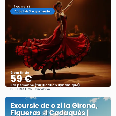
1 ACTIVITÉ
Activități & experiențe
à partir de
59 €
Par personne (tarification dynamique)
DESTINATION:
Barcelone
Afficher
Excursie de o zi la Girona,
Figueras și Cadaqués |