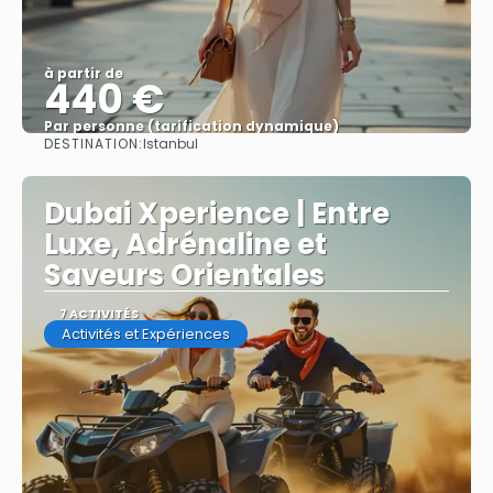
à partir de
440 €
Par personne (tarification dynamique)
DESTINATION:
Istanbul
Afficher
Dubai Xperience | Entre
Luxe, Adrénaline et
Saveurs Orientales
7 ACTIVITÉS
Activités et Expériences