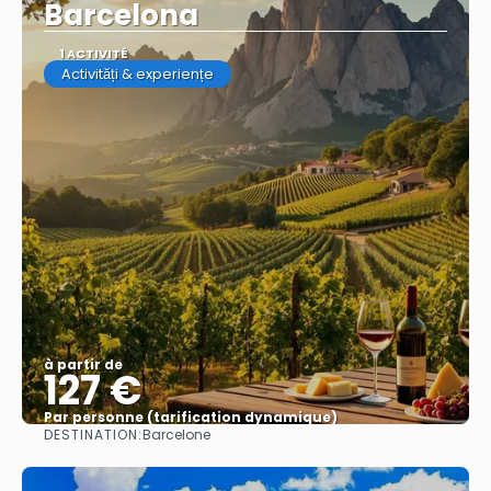
Barcelona
1 ACTIVITÉ
Activități & experiențe
à partir de
127 €
Par personne (tarification dynamique)
DESTINATION:
Barcelone
Afficher