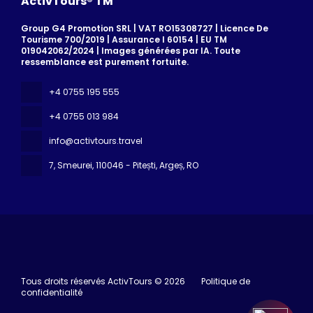
ActivTours® TM
Group G4 Promotion SRL | VAT RO15308727 | Licence De
Tourisme 700/2019 | Assurance I 60154 | EU TM
019042062/2024 | Images générées par IA. Toute
ressemblance est purement fortuite.
+4 0755 195 555
+4 0755 013 984
info@activtours.travel
7, Smeurei
, 110046 - Pitești, Argeș, RO
Tous droits réservés ActivTours © 2026
Politique de
confidentialité