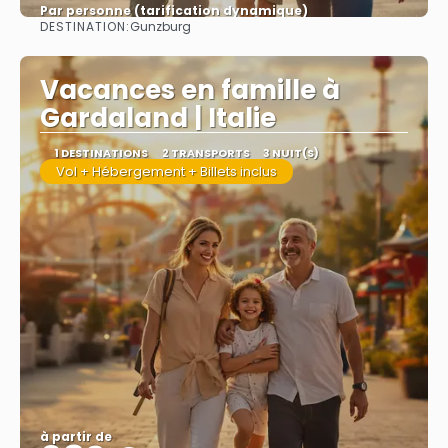
Par personne (tarification dynamique)
DESTINATION:
Gunzburg
Afficher
Vacances en famille à
Gardaland | Italie
1 DESTINATIONS
2 TRANSPORTS
3 NUIT(S)
Vol + Hébergement + Billets inclus
à partir de