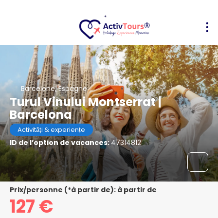
Barcelone, Espagne
Turul Vinului Montserrat |
Barcelona
Activități & experiențe
ID de l’option de vacances:
47314812
Prix/personne (*à partir de): à partir de
127 €