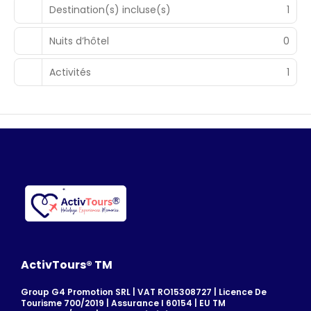
Destination(s) incluse(s)
1
Nuits d’hôtel
0
Activités
1
ActivTours® TM
Group G4 Promotion SRL | VAT RO15308727 | Licence De
Tourisme 700/2019 | Assurance I 60154 | EU TM