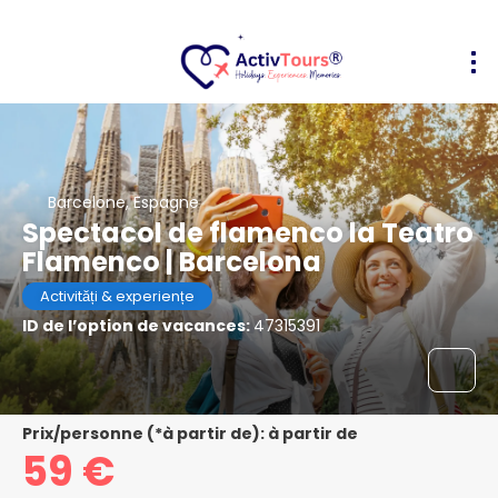
Barcelone, Espagne
Spectacol de flamenco la Teatro
Flamenco | Barcelona
Activități & experiențe
ID de l’option de vacances:
47315391
Prix/personne (*à partir de): à partir de
59 €