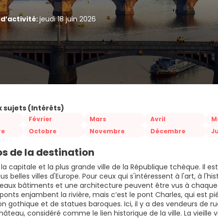
d’activité:
jeudi 18 juin 2026
 sujets (Intérêts)
Février
Mars
Avril
M
re
Octobre
Novembre
Décembre
Ju
s de la destination
la capitale et la plus grande ville de la République tchèque. Il es
lus belles villes d'Europe. Pour ceux qui s'intéressent à l'art, à l'
eaux bâtiments et une architecture peuvent être vus à chaque co
nts enjambent la rivière, mais c’est le pont Charles, qui est pié
n gothique et de statues baroques. Ici, il y a des vendeurs de ru
hâteau, considéré comme le lien historique de la ville. La vieille 