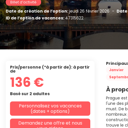
Billet d’activité
Date de création de l’option:
jeudi 26 février 2026
-
Date 
ID de l’option de vacances:
47315622
Principaux
Prix/personne (*à partir de): à partir
Janvier
de
136 €
Septemb
À propo
Basé sur 2 adultes
Prague est 
l'une des p
Personnalisez vos vacances
must. De b
(dates + options)
nombreux po
constructio
Demandez une offre et nous
trouve le c