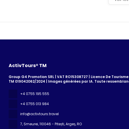
ActivTours® TM
Group G4 Promotion SRL | VAT RO15308727 | Licence De Tourisme 7
TM 019042062/2024 | Images générées par IA. Toute ressemblanc
+4 0755 195 555
+4 0755 013 984
info@activtours.travel
7, Smeurei
, 110046 - Pitești, Argeș, RO