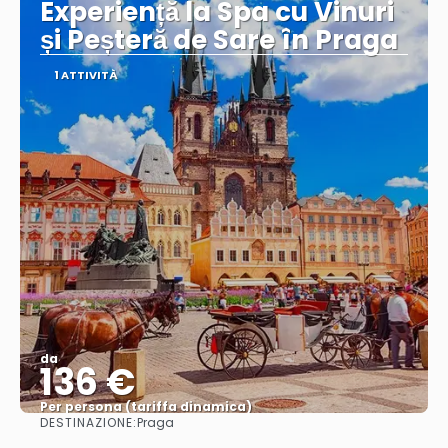
Experiență la Spa cu Vinuri
și Peșteră de Sare în Praga
1 ATTIVITÀ
da
136 €
Per persona (tariffa dinamica)
DESTINAZIONE:
Praga
Vedere di più