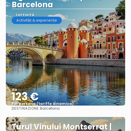
Barcelona
1 ATTIVITÀ
Activități & experiențe
da
123 €
Per persona (tariffa dinamica)
DESTINAZIONE:
Barcellona
Vedere di più
Turul Vinului Montserrat |