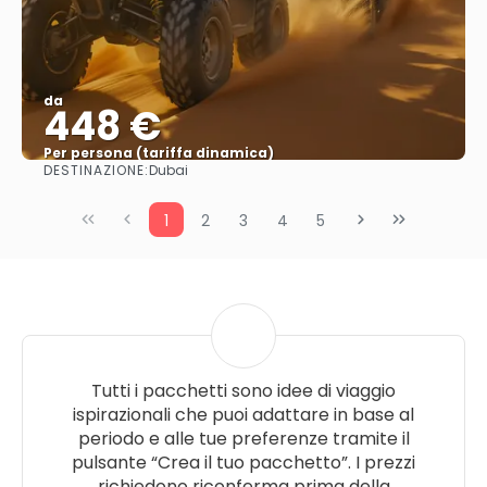
da
448 €
Per persona (tariffa dinamica)
DESTINAZIONE:
Dubai
Vedere di più
1
2
3
4
5
Tutti i pacchetti sono idee di viaggio
ispirazionali che puoi adattare in base al
periodo e alle tue preferenze tramite il
pulsante “Crea il tuo pacchetto”. I prezzi
richiedono riconferma prima della