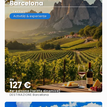
Barcelona
1 ATTIVITÀ
Activități & experiențe
da
127 €
Per persona (tariffa dinamica)
DESTINAZIONE:
Barcellona
Vedere di più