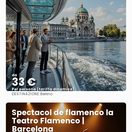
da
33 €
Per persona (tariffa dinamica)
DESTINAZIONE:
Berlino
Vedere di più
Spectacol de flamenco la
Teatro Flamenco |
Barcelona