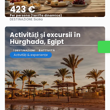
da
423 €
Per persona (tariffa dinamica)
DESTINAZIONE:
Sicilia
Vedere di più
Activităţi şi excursii în
Hurghada, Egipt
1 DESTINAZIONI
6 ATTIVITÀ
Activități & experiențe