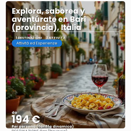
Explora, saborea y
aventúrate en Bari
(provincia), Italia
1 DESTINAZIONI
3 ATTIVITÀ
Attività ed Esperienze
da
194 €
Per persona (tariffa dinamica)