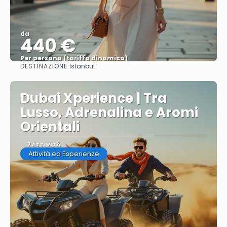
da
440 €
Per persona (tariffa dinamica)
DESTINAZIONE:
Istanbul
Vedere di più
Dubai Xperience | Tra
Lusso, Adrenalina e Aromi
Orientali
7 ATTIVITÀ
Attività ed Esperienze