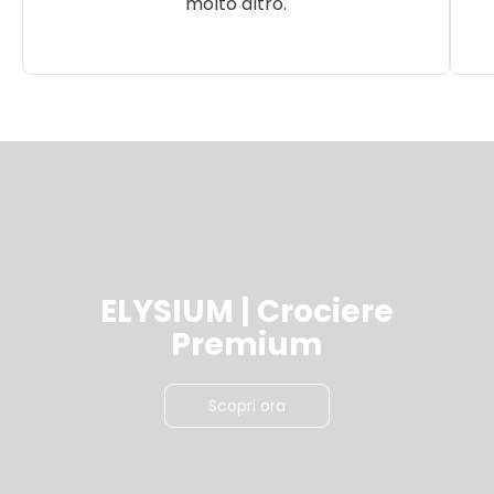
molto altro.
ELYSIUM | Crociere
Premium
Scopri ora