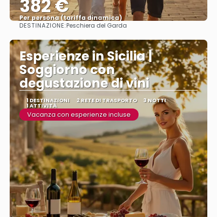
382 €
Per persona (tariffa dinamica)
DESTINAZIONE:
Peschiera del Garda
Vedere di più
Esperienze in Sicilia |
Soggiorno con
degustazione di vini
1 DESTINAZIONI
2 RETE DI TRASPORTO
3 NOTTI
1 ATTIVITÀ
Vacanza con esperienze incluse