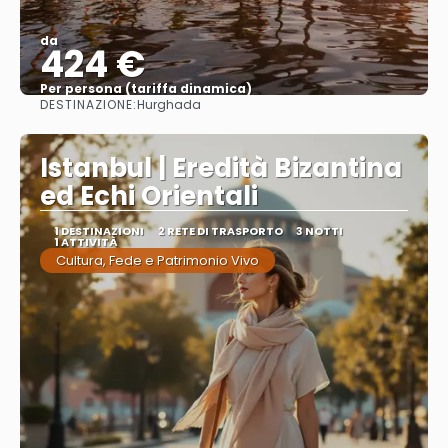
da
424 €
Per persona (tariffa dinamica)
DESTINAZIONE:
Hurghada
Vedere di più
Istanbul | Eredità Bizantina
ed Echi Orientali
1 DESTINAZIONI
2 RETE DI TRASPORTO
3 NOTTI
1 ATTIVITÀ
Cultura, Fede e Patrimonio Vivo