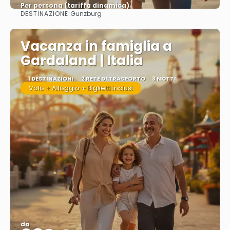
Per persona (tariffa dinamica)
DESTINAZIONE:
Gunzburg
Vedere di più
Vacanza in famiglia a
Gardaland | Italia
1 DESTINAZIONI
2 RETE DI TRASPORTO
3 NOTTI
Volo + Alloggio + Biglietti inclusi
da