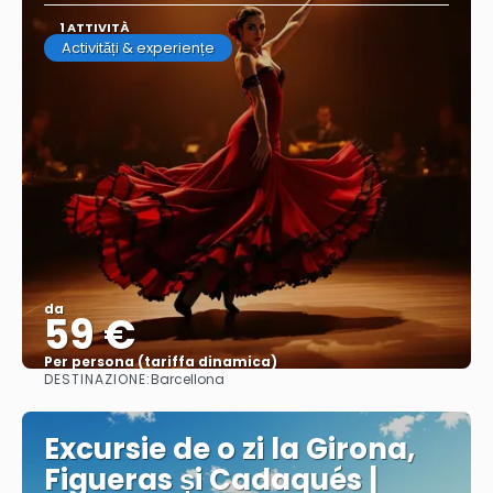
1 ATTIVITÀ
Activități & experiențe
da
59 €
Per persona (tariffa dinamica)
DESTINAZIONE:
Barcellona
Vedere di più
Excursie de o zi la Girona,
Figueras și Cadaqués |