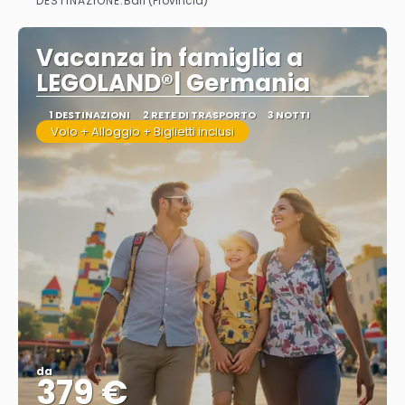
DESTINAZIONE:
Bari (Provincia)
Vedere di più
Vacanza in famiglia a
LEGOLAND®| Germania
1 DESTINAZIONI
2 RETE DI TRASPORTO
3 NOTTI
Volo + Alloggio + Biglietti inclusi
da
379 €