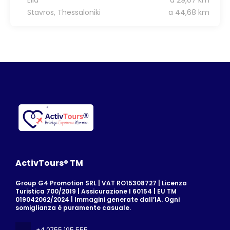
Stavros, Thessaloniki
a 44,68 km
ActivTours® TM
Group G4 Promotion SRL | VAT RO15308727 | Licenza
Turistica 700/2019 | Assicurazione I 60154 | EU TM
019042062/2024 | Immagini generate dall’IA. Ogni
somiglianza è puramente casuale.
+4 0755 195 555