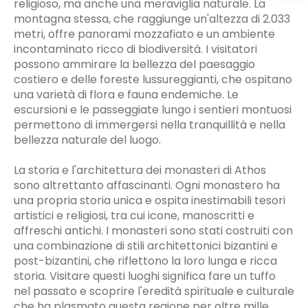
religioso, ma anche una meraviglia naturale. La
montagna stessa, che raggiunge un'altezza di 2.033
metri, offre panorami mozzafiato e un ambiente
incontaminato ricco di biodiversità. I visitatori
possono ammirare la bellezza del paesaggio
costiero e delle foreste lussureggianti, che ospitano
una varietà di flora e fauna endemiche. Le
escursioni e le passeggiate lungo i sentieri montuosi
permettono di immergersi nella tranquillità e nella
bellezza naturale del luogo.
La storia e l'architettura dei monasteri di Athos
sono altrettanto affascinanti. Ogni monastero ha
una propria storia unica e ospita inestimabili tesori
artistici e religiosi, tra cui icone, manoscritti e
affreschi antichi. I monasteri sono stati costruiti con
una combinazione di stili architettonici bizantini e
post-bizantini, che riflettono la loro lunga e ricca
storia. Visitare questi luoghi significa fare un tuffo
nel passato e scoprire l'eredità spirituale e culturale
che ha plasmato questa regione per oltre mille