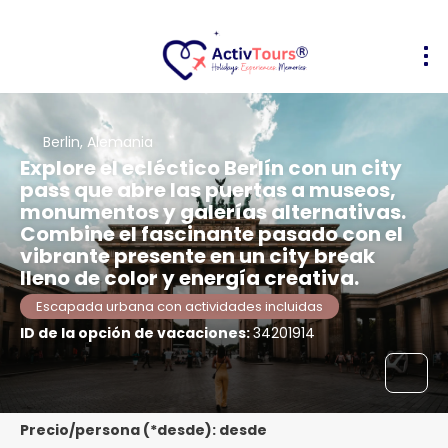
Berlin, Alemania
Explore el ecléctico Berlín con un city
pass que abre las puertas a museos,
monumentos y galerías alternativas.
Combine el fascinante pasado con el
vibrante presente en un city break
lleno de color y energía creativa.
Escapada urbana con actividades incluidas
ID de la opción de vacaciones:
34201914
Precio/persona (*desde): desde