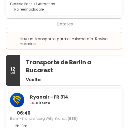
Classic Pass +1 Attraction
No reembolsable
Detalles
Hay un transporte para el mismo día. Revise
horarios
Transporte de Berlin a
12
Bucarest
oct
Vuelta
Ryanair - FR 314
Directo
06:40
Berlin-Brandenburg Willy Brandt
(BER)
2h 10m