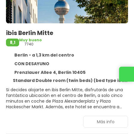
ibis Berlin Mitte
Muy bueno
8,1
7740
Berlin - a 1,3 km del centro
CON DESAYUNO
Prenzlauer Allee 4, Berlin 10405
Standard Double room (twin beds) (bed type is subject to availability)
Si decides alojarte en ibis Berlin Mitte, disfrutarás de una
fantástica ubicación en el centro de Berlín, a solo cinco
minutos en coche de Plaza Alexanderplatz y Plaza
Hackescher Markt. Además, este hotel se encuentra a
3,8 km de Puerta de Brandemburgo y a 4 km de
Potsdamer Platz.
Más info
Aprovecha los prácticos servicios que se te ofrecen,