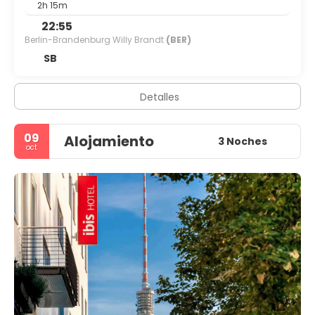
2h 15m
22:55
Berlin-Brandenburg Willy Brandt
(BER)
SB
Detalles
09
Alojamiento
3 Noches
oct