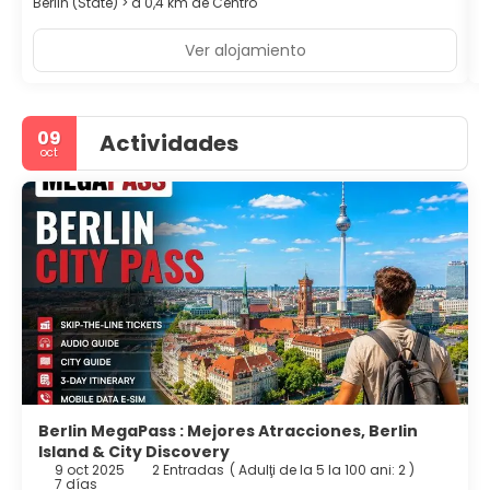
Berlin (State) > a 0,4 km de Centro
Ver alojamiento
09
Actividades
oct
Berlin MegaPass : Mejores Atracciones, Berlin
Island & City Discovery
9 oct 2025
2 Entradas
(
Adulţi de la 5 la 100 ani: 2
)
7 días