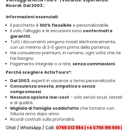
Vantaggi di ActivTours® | Vacanze. Esperienze.
Ricordi. Dal 2003.:
Informazioni essenziali:
Il pacchetto è
100% flessibile
e personalizzabile.
Il volo, l'alloggio e le escursioni sono
confermati e
garantiti
.
Tutti i documenti vengono inviati elettronicamente,
con un minimo di 3-5 giorni prima della partenza.
Hai consulenza premium, in rumeno, ogni volta che ne
hai bisogno.
Pagamento integrale o a rate,
senza commissioni
.
Perché scegliere ActivTours®:
Dal 2003
, esperti in vacanze a tema personalizzate.
Consulenza onesta, empatica e senza
compromessi
.
Nessuna opzione low-cost
– solo servizi sicuri, testati
e di qualità.
Migliaia di famiglie soddisfatte
che tornano con
fiducia anno dopo anno.
Ricordi costruiti sulla profondità.
Chat / WhatsApp / Call
:
0755 013 984
|
+4 0755 195 555
|