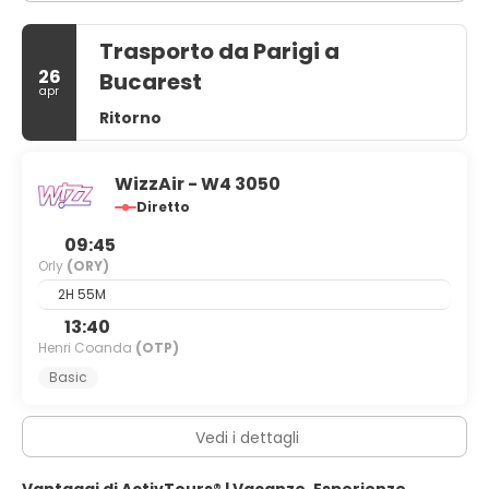
parcheggio (a pagamento) è disponibile in loco.
Trasporto da Parigi a
26
Bucarest
apr
Ritorno
WizzAir - W4 3050
Diretto
09:45
Orly
(ORY)
2H 55M
13:40
Henri Coanda
(OTP)
Basic
Vedi i dettagli