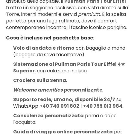
assoluto della capitale, il 
Pullman Paris Tour Eiffel
ti offre un soggiorno esclusivo, con vista diretta sulla 
Torre, interni moderni e servizi 
premium
. È la scelta 
perfetta per una fuga raffinata, dove il comfort 
contemporaneo incontra il fascino iconico parigino.
Cosa è incluso nel pacchetto base:
Volo di andata e ritorno
 con bagaglio a mano 
(bagaglio da stiva facoltativo).
Sistemazione al Pullman Paris Tour Eiffel 4★ 
Superior
, con colazione inclusa.
Crociera sulla Senna
.
Welcome amenities
 personalizzate
.
Supporto reale, umano, disponibile 24/7
 su 
WhatsApp 
+40 740 091 802
 | 
+40 755 013 984
.
Consulenza personalizzata
 prima e dopo 
l'acquisto.
Guida di viaggio online personalizzata
 per 