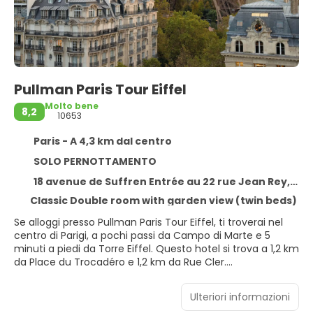
Pullman Paris Tour Eiffel
Molto bene
8,2
10653
Paris - A 4,3 km dal centro
SOLO PERNOTTAMENTO
18 avenue de Suffren Entrée au 22 rue Jean Rey, Paris 75015
Classic Double room with garden view (twin beds)
Se alloggi presso Pullman Paris Tour Eiffel, ti troverai nel
centro di Parigi, a pochi passi da Campo di Marte e 5
minuti a piedi da Torre Eiffel. Questo hotel si trova a 1,2 km
da Place du Trocadéro e 1,2 km da Rue Cler.
Avrai a disposizione molti servizi ricreativi, tra cui una
Ulteriori informazioni
palestra aperta giorno e notte, nonché una terrazza e un