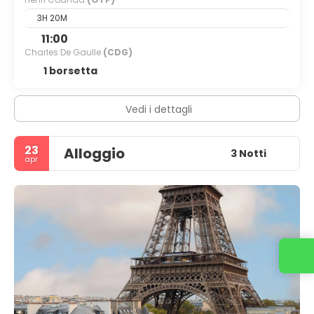
3H 20M
11:00
Charles De Gaulle
(CDG)
1 borsetta
Vedi i dettagli
23
Alloggio
3 Notti
apr