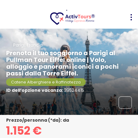
Parigi, Francia
Prenota il tuo soggiorno a Parigi al
Pullman Tour Eiffel online | Volo,
alloggio e panorami iconici a pochi
passi dalla Torre Eiffel.
Catene Alberghiere e Raffinatezza
ID dell’opzione vacanza:
39524415
Prezzo/personna (*da): da
1.152 €