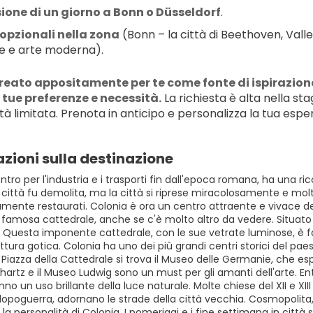
ione di un giorno a Bonn o Düsseldorf
.
 opzionali nella zona
 (Bonn – la città di Beethoven, Vall
yle e arte moderna).
creato appositamente per te come fonte di ispirazion
 tue preferenze e necessità.
 La richiesta è alta nella s
ità limitata. Prenota in anticipo e personalizza la tua espe
zioni sulla destinazione
ntro per l'industria e i trasporti fin dall'epoca romana, ha una 
la città fu demolita, ma la città si riprese miracolosamente e m
ente restaurati. Colonia è ora un centro attraente e vivace dell
a famosa cattedrale, anche se c'è molto altro da vedere. Situato 
. Questa imponente cattedrale, con le sue vetrate luminose, è f
ettura gotica. Colonia ha uno dei più grandi centri storici del paes
 Piazza della Cattedrale si trova il Museo delle Germanie, che e
hartz e il Museo Ludwig sono un must per gli amanti dell'arte. Ent
no un uso brillante della luce naturale. Molte chiese del XII e XII
 dopoguerra, adornano le strade della città vecchia. Cosmopolita
la personalità di Colonia. I pomeriggi e i fine settimana in città