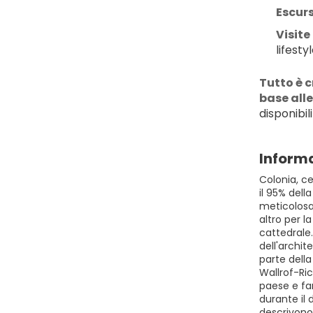
Escurs
Visite
lifest
Tutto è 
base alle
disponibil
Informa
Colonia, ce
il 95% del
meticolosam
altro per l
cattedrale
dell'archit
parte della
Wallrof-Ric
paese e fan
durante il
descrivono 