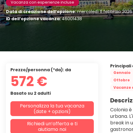
Vacanza con esperienze incluse
Data di creazione dell’opzione:
mercoledì 11 febbraio 2026
ID dell’opzione vacanza:
46001438
Principali
Prezzo/personna (*da): da
Gennaio
572 €
Ottobre
Vacanze a
Basato su 2 adulti
Descriz
Personalizza la tua vacanza
Colonia è 
(date + opzioni)
urbana. L'
break in u
Richiedi un’offerta e ti
aiutiamo noi
gastronomi