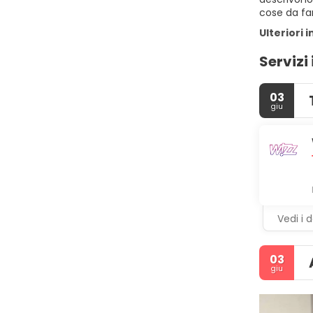
cose da far
Ulteriori 
Servizi
03
giu
Vedi i d
03
giu