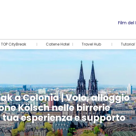
Film del
TOP CityBreak
Catene Hotel
Travel Hub
Tutoria
eak a Colonia | Volo, alloggio
one Kölsch nelle birrerie
la tua esperienza e supporto