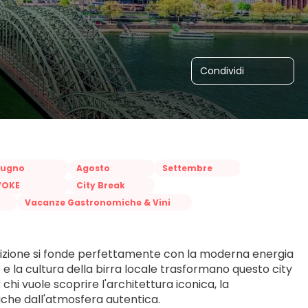
Condividi
iugno
Agosto
Settembre
VOKE
City Break
Vacanze Gastronomiche & Vini
radizione si fonde perfettamente con la moderna energia 
e la cultura della birra locale trasformano questo city 
i vuole scoprire l'architettura iconica, la 
riche dall'atmosfera autentica.