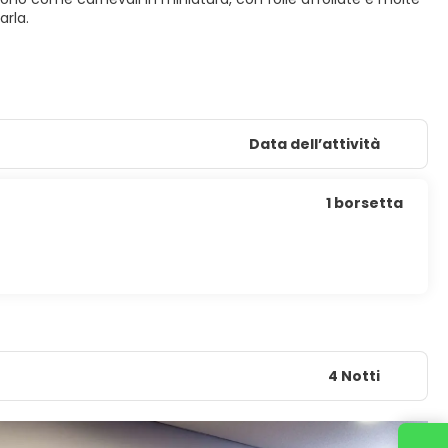
arla.
Data dell’attività
1 borsetta
4 Notti