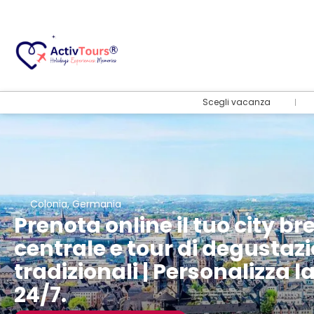
Scegli vacanza
Colonia, Germania
Prenota online il tuo city br
centrale e tour di degustazi
tradizionali | Personalizza 
24/7.