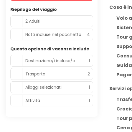
Cosa è i
Riepilogo del viaggio
Volo a
2 Adulti
Sistem
Notti incluse nel pacchetto
4
Tour g
Suppo
Questa opzione di vacanza include
Consu
Destinazione/i inclusa/e
1
Guida 
Trasporto
2
Pagam
Alloggi selezionati
1
Servizi 
Trasf
Attività
1
Croci
Tour p
Cena 