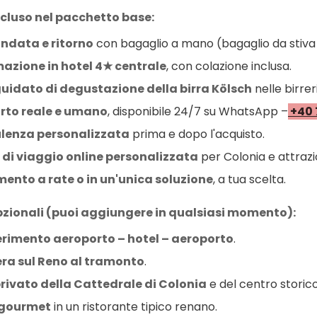
ncluso nel pacchetto base:
ndata e ritorno
 con bagaglio a mano (bagaglio da stiva
azione in hotel 4★ centrale
, con colazione inclusa.
uidato di degustazione della birra Kölsch
 nelle birrer
rto reale e umano
, disponibile 24/7 su WhatsApp –
 +40
lenza personalizzata
 prima e dopo l'acquisto.
di viaggio online personalizzata
 per Colonia e attrazi
ento a rate o in un'unica soluzione
, a tua scelta.
opzionali (puoi aggiungere in qualsiasi momento):
erimento aeroporto – hotel – aeroporto
.
era sul Reno al tramonto
.
rivato della Cattedrale di Colonia
 e del centro storico
gourmet
 in un ristorante tipico renano.