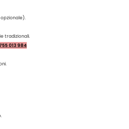
 opzionale).
ie tradizionali.
 755 013 984
oni.
.