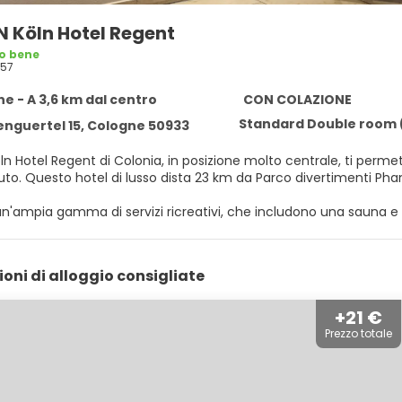
 Köln Hotel Regent
o bene
57
e - A 3,6 km dal centro
CON COLAZIONE
Standard Double room (f
nguertel 15, Cologne 50933
 Hotel Regent di Colonia, in posizione molto centrale, ti permet
minuti di auto. Questo hotel di lusso dista 23 km da Parco divertime
n'ampia gamma di servizi ricreativi, che includono una sauna e u
 In questo hotel potrai inoltre contare su il Wi-Fi gratuito, negozi
lietti.
ioni di alloggio consigliate
n una delle 178 camere della struttura, complete di frigorifero 
iancheria da letto di alta qualità. La connessione Internet inclus
entre la TV con canali via satellite è l'ideale per concedersi un 
+21 €
asciugacapelli.
Prezzo totale
isita Cantinetta Trattoria Bar, eccellente ristorante che propone cucina italiana. In altern
servizio in camera con orario limitato. La colazione a buffet è servit
dalle ore 07:30 alle ore 11:00, dietro pagamento di un supplemen