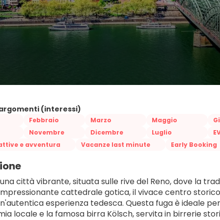
 argomenti (interessi)
Febbraio
Marzo
Maggio
G
Novembre
Dicembre
Luglio
E
ttive e avventura
Vacanze last minute
Early Booking
ione
una città vibrante, situata sulle rive del Reno, dove la t
impressionante cattedrale gotica, il vivace centro storico 
n'autentica esperienza tedesca. Questa fuga è ideale per ch
a locale e la famosa birra Kölsch, servita in birrerie sto