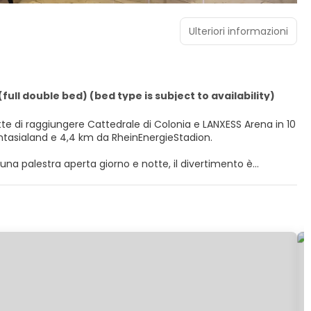
Ulteriori informazioni
ull double bed) (bed type is subject to availability)
te di raggiungere Cattedrale di Colonia e LANXESS Arena in 10
nti Phantasialand e 4,4 km da RheinEnergieStadion.
na palestra aperta giorno e notte, il divertimento è
 di articoli da regalo/edicole e l'assistenza per la prenotazione
e Smart TV. Riposati su un comodo letto con materasso Select
a, wireless e via cavo, ti consente di restare in contatto con
po' di svago. Il bagno in camera è dotato di set di cortesia
ativa, fermati al bar/lounge o
a nei giorni feriali dalle ore 06:30 alle ore 10:00 e nel fine
to.