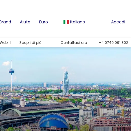
 Brand
Aiuto
Euro
Italiano
Accedi
l Web
Scopri di più
Contattaci ora
+4 0740 091 802