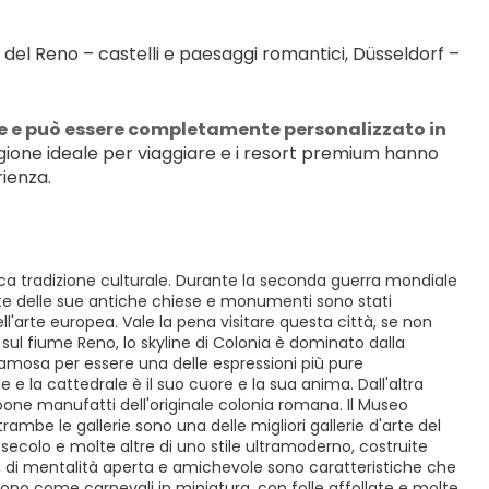
e del Reno – castelli e paesaggi romantici, Düsseldorf – 
e e può essere completamente personalizzato in 
tagione ideale per viaggiare e i resort premium hanno 
rienza.
ricca tradizione culturale. Durante la seconda guerra mondiale
olte delle sue antiche chiese e monumenti sono stati
'arte europea. Vale la pena visitare questa città, se non
sul fiume Reno, lo skyline di Colonia è dominato dalla
amosa per essere una delle espressioni più pure
e e la cattedrale è il suo cuore e la sua anima. Dall'altra
spone manufatti dell'originale colonia romana. Il Museo
rambe le gallerie sono una delle migliori gallerie d'arte del
I secolo e molte altre di uno stile ultramoderno, costruite
, di mentalità aperta e amichevole sono caratteristiche che
 sono come carnevali in miniatura, con folle affollate e molte