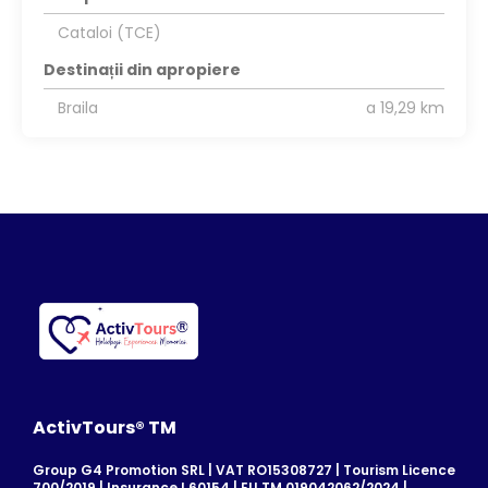
Cataloi (TCE)
Destinații din apropiere
Braila
a 19,29 km
ActivTours® TM
Group G4 Promotion SRL | VAT RO15308727 | Tourism Licence
700/2019 | Insurance I 60154 | EU TM 019042062/2024 |