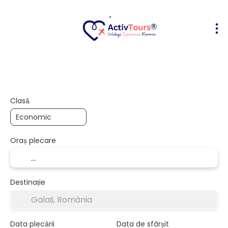
Bilete Avion + Cazare
Cazare
Act
+
Clasă
Oraș plecare
Destinație
Data plecării
Data de sfârșit