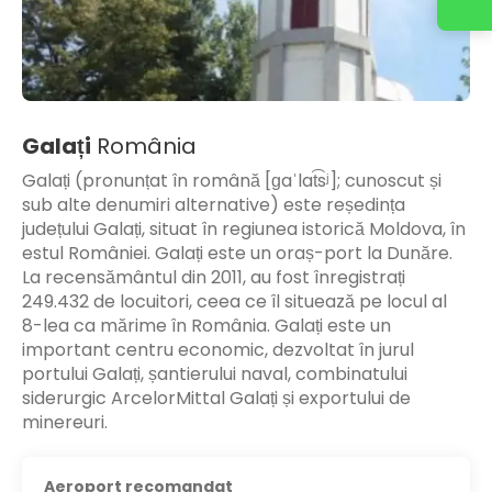
Galați
România
Galați (pronunțat în română [ɡaˈlat͡sʲ]; cunoscut și
sub alte denumiri alternative) este reședința
județului Galați, situat în regiunea istorică Moldova, în
estul României. Galați este un oraș-port la Dunăre.
La recensământul din 2011, au fost înregistrați
249.432 de locuitori, ceea ce îl situează pe locul al
8-lea ca mărime în România. Galați este un
important centru economic, dezvoltat în jurul
portului Galați, șantierului naval, combinatului
siderurgic ArcelorMittal Galați și exportului de
minereuri.
Aeroport recomandat