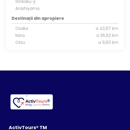
Ginkaku-ji
Arashiyama
Destinații din apropiere
Osaka
a 42,87 km
Nara
a 36,62 km
Otsu
a 9,60 km
ActivTours® TM