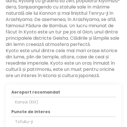
auriu, Ryoanji cu grădina sa Zen, popularul Kiyomizu-
dera, Sanjusangendo cu statuile sale în mărime
naturală ale lui Kannon și mai liniștitul Tenryu-ji în
Arashiyama. De asemenea, în Arashiyama, se află
faimosul Pădure de Bambus. Un lucru minunat de
făcut în Kyoto este un tur pe jos al Gion, unul dintre
principalele districte Geisha. Clădirile și lămpile sale
din lemn creează atmosfera perfectă.
Kyoto este unul dintre cele mai mari orașe istorice
din lume, plin de temple, altare, case de ceai și
reședințe imperiale. Kyoto este un oraș înmuiat în
cultură și patrimoniu, este un must pentru oricine
are un interes în istoria și cultura japoneză.
Aeroport recomandat
Kansai (KIX)
Puncte de interes
Tofuku-ji