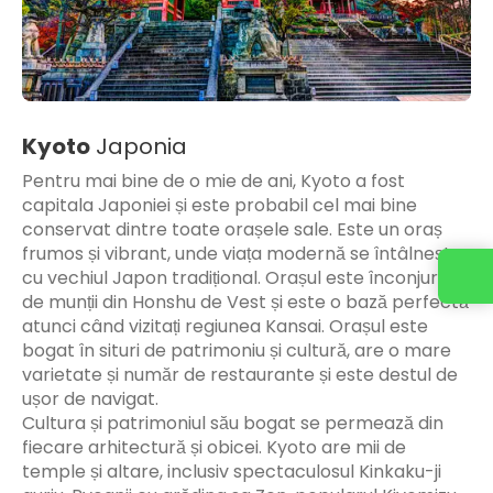
Kyoto
Japonia
Pentru mai bine de o mie de ani, Kyoto a fost
capitala Japoniei și este probabil cel mai bine
conservat dintre toate orașele sale. Este un oraș
frumos și vibrant, unde viața modernă se întâlnește
cu vechiul Japon tradițional. Orașul este înconjurat
de munții din Honshu de Vest și este o bază perfectă
atunci când vizitați regiunea Kansai. Orașul este
bogat în situri de patrimoniu și cultură, are o mare
varietate și număr de restaurante și este destul de
ușor de navigat.
Cultura și patrimoniul său bogat se permează din
fiecare arhitectură și obicei. Kyoto are mii de
temple și altare, inclusiv spectaculosul Kinkaku-ji