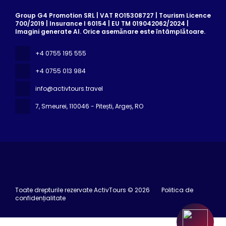
Group G4 Promotion SRL | VAT RO15308727 | Tourism Licence
700/2019 | Insurance I 60154 | EU TM 019042062/2024 |
Imagini generate AI. Orice asemănare este întâmplătoare.
+4 0755 195 555
+4 0755 013 984
info@activtours.travel
7, Smeurei
, 110046 - Pitești, Argeș, RO
Toate drepturile rezervate ActivTours © 2026
Politica de
confidențialitate