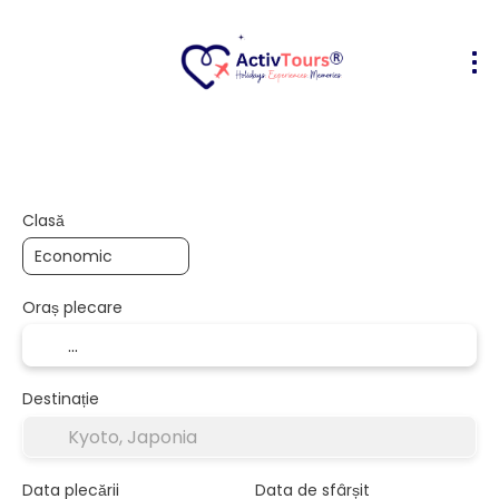
Bilete Avion + Cazare
Cazare
Act
+
Clasă
Oraș plecare
Destinație
Data plecării
Data de sfârșit