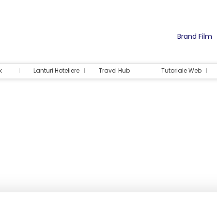
Brand Film
k
Lanturi Hoteliere
Travel Hub
Tutoriale Web
Cazare
Activități