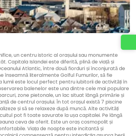
gnifice, un centru istoric al orașului sau monumente
 Capitala Islandei este diferită, plină de viață și
eanului Atlantic, între două fiorduri și înconjurată de
me înseamnă literalmente Golful Fumurilor, să fie
umii este locul perfect pentru iubitorii de activități în
, observarea balenelor este una dintre cele mai populare
 parcuri, zone pietonale, un lac situat lângă primărie și
ță de centrul orașului. În tot orașul există 7 piscine
izeze și să se relaxeze după muncă. Alte activități
scuitul pot fi toate savurate la ușa capitalei. Pe lângă
deauna ceva de oferit. Este un oraș cosmopolit și
onfortabile. Viața de noapte este incitantă și
 localnicii compensează pentru interdicția asupra berii