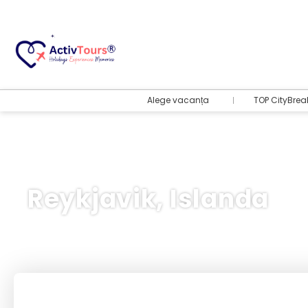
Alege vacanța
TOP CityBrea
Reykjavik, Islanda
Bilete Avion + Cazare
+