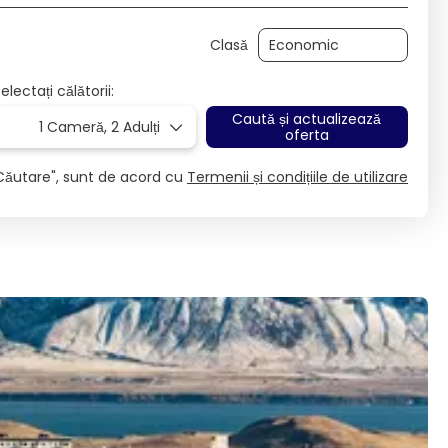
Clasă
electați călătorii:
Caută și actualizează
1 Cameră,
2 Adulți
oferta
Căutare", sunt de acord cu
Termenii și condițiile de utilizare