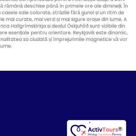
 să rămână deschise până în primele ore ale dimineții. În
u casele sale colorate, străzile fără gunoi și un ritm de
cele mai curate, mai verzi și mai sigure orașe din lume. A
ca Hallgrímskirkja și dealul Öskjuhlíð sunt vizibile din
pere esențiale pentru orientare. Reykjavik este dinamic,
onalitatea sa ciudată și împrejurimile magnetice vă vor
 lume.