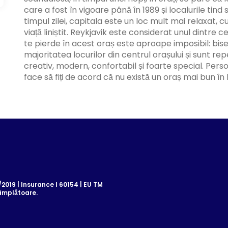
care a fost în vigoare până în 1989 și localurile tind
timpul zilei, capitala este un loc mult mai relaxat, c
viață liniștit. Reykjavik este considerat unul dintre 
te pierde în acest oraș este aproape imposibil: biseri
majoritatea locurilor din centrul orașului și sunt re
creativ, modern, confortabil și foarte special. Pers
face să fiți de acord că nu există un oraș mai bun în
019 | Insurance I 60154 | EU TM
âmplătoare.