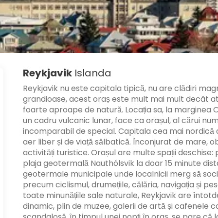
Reykjavik
Islanda
Reykjavik nu este capitala tipică, nu are clădiri ma
grandioase, acest oraș este mult mai mult decât atât.
foarte aproape de natură. Locația sa, la marginea Oc
un cadru vulcanic lunar, face ca orașul, al cărui nu
incomparabil de special. Capitala cea mai nordică a l
aer liber și de viață sălbatică. Înconjurat de mare
activități turistice. Orașul are multe spații deschise:
plaja geotermală Nauthólsvik la doar 15 minute distan
geotermale municipale unde localnicii merg să social
precum ciclismul, drumețiile, călăria, navigația și pe
toate minunățiile sale naturale, Reykjavik are întot
dinamic, plin de muzee, galerii de artă și cafenele c
scandalosă, în timpul unei nopți în oraș, se pare că