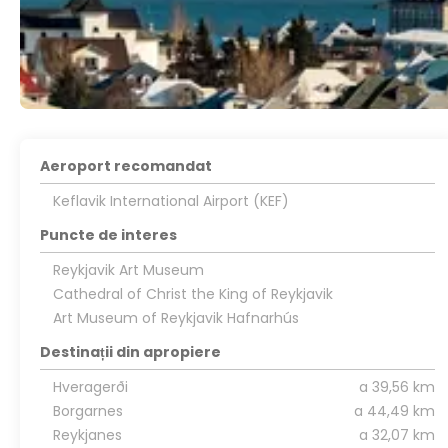
Aeroport recomandat
Keflavik International Airport (KEF)
Puncte de interes
Reykjavik Art Museum
Cathedral of Christ the King of Reykjavik
Art Museum of Reykjavik Hafnarhús
Destinații din apropiere
Hveragerði
a 39,56 km
Borgarnes
a 44,49 km
Reykjanes
a 32,07 km