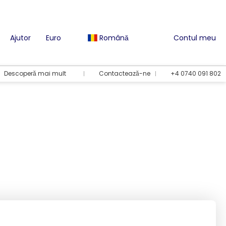
Ajutor
Euro
Română
Contul meu
Descoperă mai mult
Contactează-ne
+4 0740 091 802
Opțiuni de vacanță