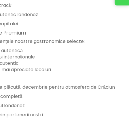
track
utentic londonez
apitalei
re Premium
iențele noastre gastronomice selecte:
ă autentică
i internaționale
 autentic
e mai apreciate localuri
 plăcută, decembrie pentru atmosfera de Crăciun
a completă
ul londonez
in partenerii noștri