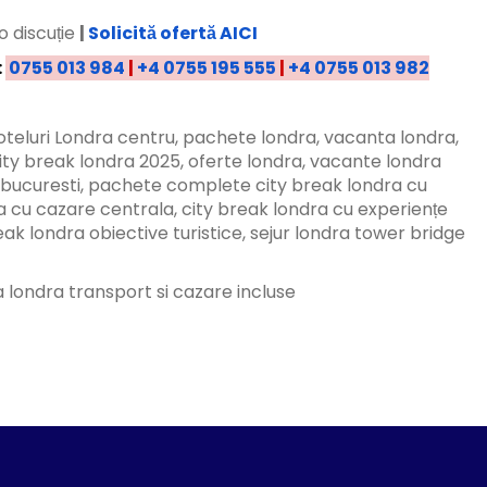
o discuție
|
Solicită ofertă AICI
:
0755 013 984
|
+4 0755 195 555
|
+4 0755 013 982
oteluri Londra centru, pachete londra, vacanta londra,
city break londra 2025, oferte londra, vacante londra
in bucuresti, pachete complete city break londra cu
a cu cazare centrala, city break londra cu experiențe
k londra obiective turistice, sejur londra tower bridge
 londra transport si cazare incluse