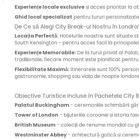
Experiențe locale exclusive
și acces prioritar la o
Ghid local specializat
pentru tururi personalizat
De Ce să Alegi City Break-ul Nostru în Londra
Locația Perfectă:
Hotelurile noastre sunt situate 
South Kensington - pentru acces facil la principalele
Experiențe Memorabile:
De la turul privat al Palat
tradiționale, fiecare moment este planificat pentru 
Flexibilitate Maximă:
Itinerarele sunt 100% persona
gastronomie, shopping sau viața de noapte london
Obiective Turistice Incluse în Pachetele City
Palatul Buckingham
- ceremoniile schimbării gărzi
Tower of London
- bijuteriile coroanei și istoria fa
British Museum
- colecții de renume mondial cu g
Westminster Abbey
- arhitectură gotică și cerem