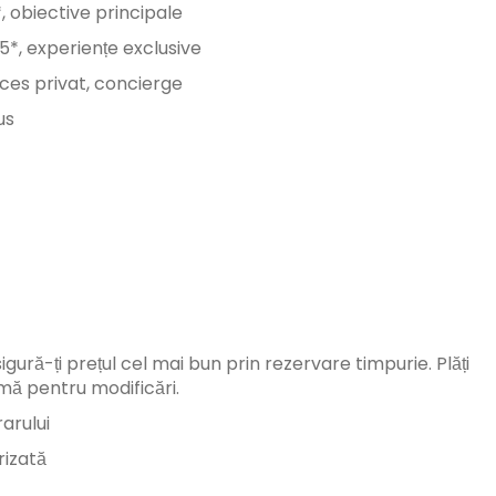
*, obiective principale
i 5*, experiențe exclusive
acces privat, concierge
us
igură-ți prețul cel mai bun prin rezervare timpurie. Plăți
mă pentru modificări.
arului
rizată