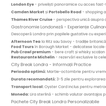
London Eye
- priveliști panoramice cu acces fast-
Camden Market
și
Portobello Road
- shopping a
Thames River Cruise
- perspectiva unică asupra c
Gastronomie Londoneză - Experiențe Culina
Descoperă Londra prin papilele gustative cu exper
Afternoon Tea
la Ritz sau Savoy - tradiție britanic
Food Tours
în Borough Market - delicatese locale ș
Pub Crawl premium
- bere craft și whisky scoțian
Restaurante Michelin
- rezervări exclusive la cel
City Break Londra - Informații Practice
Perioada optimă:
Martie-octombrie pentru vreme
Durata recomandată:
3-5 zile pentru explorare
Transport local:
Oyster Card inclus pentru metro
Moneda:
Lira sterlină - schimb valutar avantajos pr
Pachete City Break Londra Personalizabile