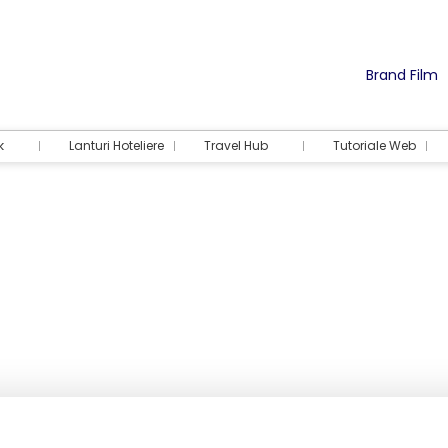
Brand Film
k
Lanturi Hoteliere
Travel Hub
Tutoriale Web
Cazare
Activități