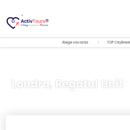
Alege vacanța
TOP CityBrea
Londra, Regatul Unit
Bilete Avion + Cazare
+