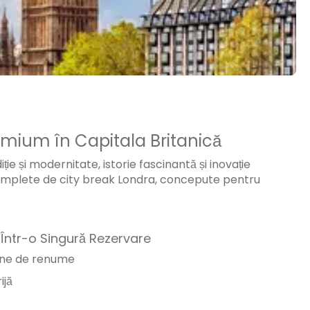
emium în Capitala Britanică
ie și modernitate, istorie fascinantă și inovație
complete de city break Londra, concepute pentru
 Într-o Singură Rezervare
ene de renume
ijă