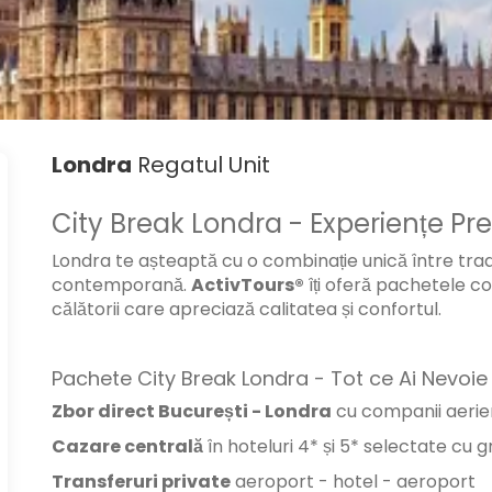
Londra
Regatul Unit
City Break Londra - Experiențe Pr
Londra te așteaptă cu o combinație unică între tradiț
contemporană.
ActivTours®
îți oferă pachetele 
călătorii care apreciază calitatea și confortul.
Pachete City Break Londra - Tot ce Ai Nevoie
Zbor direct București - Londra
cu companii aeri
Cazare centrală
în hoteluri 4* și 5* selectate cu gr
Transferuri private
aeroport - hotel - aeroport