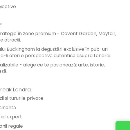
biective
e
?
strategic în zone premium - Covent Garden, Mayfair,
 atracții.
ului Buckingham la degustări exclusive în pub-uri
a-ți oferi o perspectivă autentică asupra Londrei.
lizabile - alege ce te pasionează: arte, istorie,
eză.
 Break Londra
i și tururile private
scinantă
hid expert
onii regale