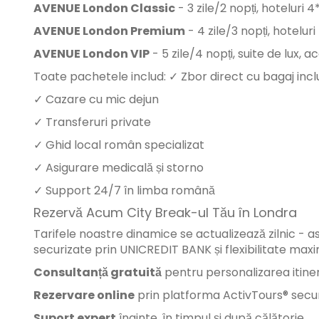
AVENUE London Classic
- 3 zile/2 nopți, hoteluri 4
AVENUE London Premium
- 4 zile/3 nopți, hotelur
AVENUE London VIP
- 5 zile/4 nopți, suite de lux, 
Toate pachetele includ: ✓ Zbor direct cu bagaj incl
✓ Cazare cu mic dejun
✓ Transferuri private
✓ Ghid local român specializat
✓ Asigurare medicală și storno
✓ Support 24/7 în limba română
Rezervă Acum City Break-ul Tău în Londra
Tarifele noastre dinamice se actualizează zilnic - as
securizate prin UNICREDIT BANK și flexibilitate maxi
Consultanță gratuită
pentru personalizarea itiner
Rezervare online
prin platforma ActivTours® secu
Suport expert
înainte, în timpul și după călătorie