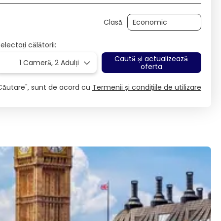
Clasă
electați călătorii:
Caută și actualizează
1 Cameră,
2 Adulți
oferta
Căutare", sunt de acord cu
Termenii și condițiile de utilizare