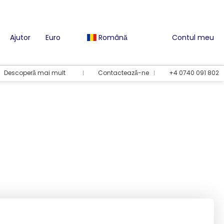
Ajutor
Euro
Română
Contul meu
Descoperă mai mult
Contactează-ne
+4 0740 091 802
Opțiuni de vacanță