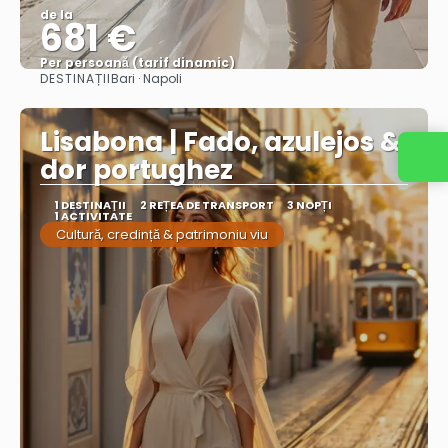
de la
681 €
Per persoană (tarif dinamic)
DESTINAȚII
Bari · Napoli
Vezi mai multe
Lisabona | Fado, azulejos &
dor portughez
1 DESTINAŢII
2 REȚEA DE TRANSPORT
3 NOPȚI
1 ACTIVITATE
Cultură, credință & patrimoniu viu