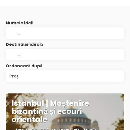
Numele ideii
Destinație ideală
Ordonează după
Preț
Istanbul | Moștenire
bizantină și ecouri
orientale
1 DESTINAŢII
2 REȚEA DE TRANSPORT
3 NOPȚI