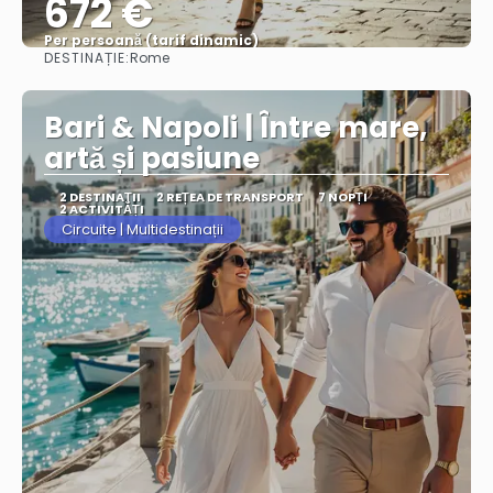
672 €
Per persoană (tarif dinamic)
DESTINAȚIE:
Rome
Vezi mai multe
Bari & Napoli | Între mare,
artă și pasiune
2 DESTINAŢII
2 REȚEA DE TRANSPORT
7 NOPȚI
2 ACTIVITĂȚI
Circuite | Multidestinații