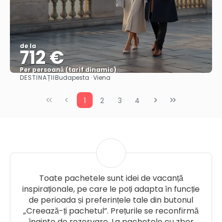
de la
712 €
Per persoană (tarif dinamic)
DESTINAȚII
Budapesta · Viena
Vezi mai multe
1
2
3
4
Toate pachetele sunt idei de vacanță
inspiraționale, pe care le poți adapta în funcție
de perioada și preferințele tale din butonul
„Creează-ți pachetul”. Prețurile se reconfirmă
înainte de rezervare. La pachetele cu zbor