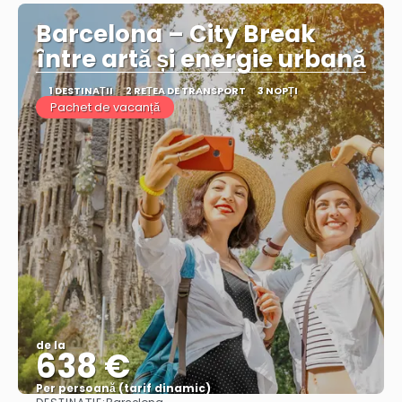
Barcelona – City Break
între artă și energie urbană
1 DESTINAŢII
2 REȚEA DE TRANSPORT
3 NOPȚI
Pachet de vacanță
de la
638 €
Per persoană (tarif dinamic)