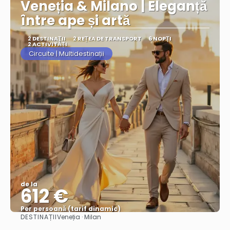
Veneția & Milano | Eleganță
între ape și artă
2 DESTINAŢII
2 REȚEA DE TRANSPORT
6 NOPȚI
2 ACTIVITĂȚI
Circuite | Multidestinații
de la
612 €
Per persoană (tarif dinamic)
DESTINAȚII
Veneția · Milan
Vezi mai multe