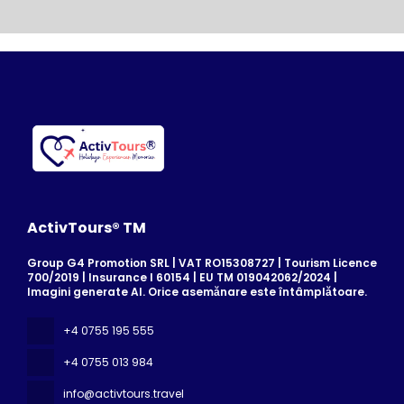
ActivTours® TM
Group G4 Promotion SRL | VAT RO15308727 | Tourism Licence
700/2019 | Insurance I 60154 | EU TM 019042062/2024 |
Imagini generate AI. Orice asemănare este întâmplătoare.
+4 0755 195 555
+4 0755 013 984
info@activtours.travel