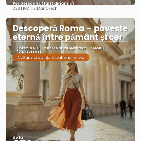
Per persoană (tarif dinamic)
DESTINAȚIE:
Marrakech
Vezi mai multe
Descoperă Roma – poveste
eternă între pământ și cer
1 DESTINAŢII
2 REȚEA DE TRANSPORT
3 NOPȚI
1 ACTIVITATE
Cultură, credință & patrimoniu viu
de la