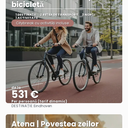
bicicletă
1 DESTINAŢII
2 REȚEA DE TRANSPORT
3 NOPȚI
1 ACTIVITATE
Citybreak cu activități incluse
de la
531 €
Per persoană (tarif dinamic)
DESTINAȚIE:
Eindhoven
Vezi mai multe
Atena | Povestea zeilor