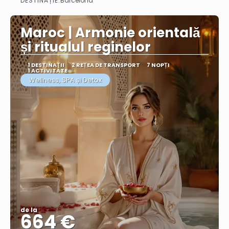
DESTINAȚIE:
Barcelona
Vezi mai multe
Maroc | Armonie orientală
și ritualul reginelor
1 DESTINAŢII
2 REȚEA DE TRANSPORT
7 NOPȚI
1 ACTIVITATE
Wellness, SPA și Detox
de la
664 €