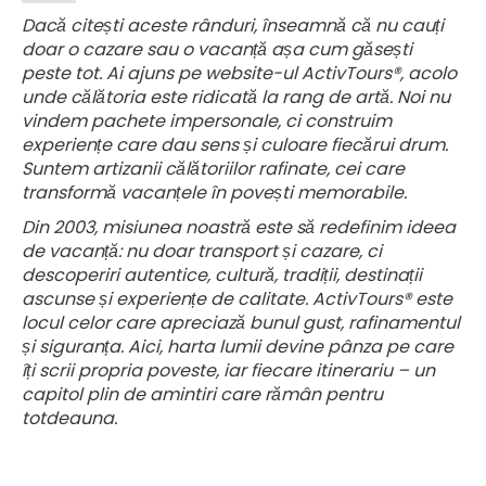
Dacă citești aceste rânduri, înseamnă că nu cauți
doar o cazare sau o vacanță așa cum găsești
peste tot. Ai ajuns pe website-ul ActivTours®, acolo
unde călătoria este ridicată la rang de artă. Noi nu
vindem pachete impersonale, ci construim
experiențe care dau sens și culoare fiecărui drum.
Suntem artizanii călătoriilor rafinate, cei care
transformă vacanțele în povești memorabile.
Din 2003, misiunea noastră este să redefinim ideea
de vacanță: nu doar transport și cazare, ci
descoperiri autentice, cultură, tradiții, destinații
ascunse și experiențe de calitate. ActivTours® este
locul celor care apreciază bunul gust, rafinamentul
și siguranța. Aici, harta lumii devine pânza pe care
îți scrii propria poveste, iar fiecare itinerariu – un
capitol plin de amintiri care rămân pentru
totdeauna.