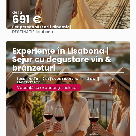
de la
691 €
Per persoană (tarif dinamic)
DESTINAȚIE:
Lisabona
Vezi mai multe
Experiențe în Lisabona |
Sejur cu degustare vin &
brânzeturi
1 DESTINAŢII
2 REȚEA DE TRANSPORT
3 NOPȚI
1 ACTIVITATE
Vacanță cu experiențe incluse