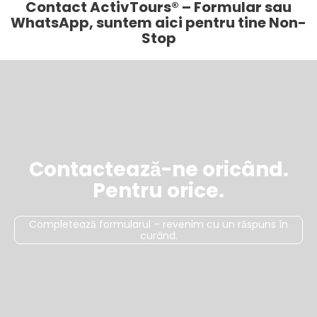
Contact ActivTours® – Formular sau
WhatsApp, suntem aici pentru tine Non-
Stop
Contactează-ne oricând.
Pentru orice.
Completează formularul – revenim cu un răspuns în
curând.