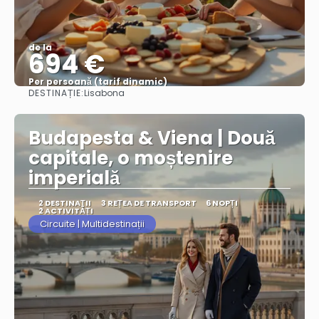
de la
694 €
Per persoană (tarif dinamic)
DESTINAȚIE:
Lisabona
Vezi mai multe
Budapesta & Viena | Două
capitale, o moștenire
imperială
2 DESTINAŢII
3 REȚEA DE TRANSPORT
6 NOPȚI
2 ACTIVITĂȚI
Circuite | Multidestinații