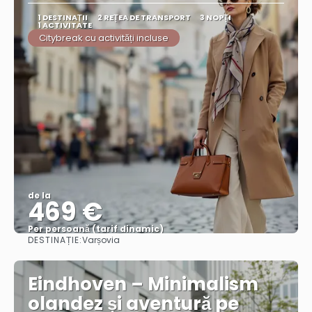
1 DESTINAŢII
2 REȚEA DE TRANSPORT
3 NOPȚI
1 ACTIVITATE
Citybreak cu activități incluse
de la
469 €
Per persoană (tarif dinamic)
DESTINAȚIE:
Varșovia
Vezi mai multe
Eindhoven – Minimalism
olandez și aventură pe