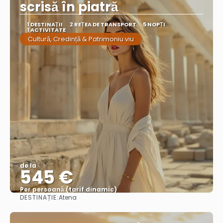
scrisă în piatră
1 DESTINAŢII
2 REȚEA DE TRANSPORT
5 NOPȚI
1 ACTIVITATE
Cultură, Credință & Patrimoniu viu
de la
545 €
Per persoană (tarif dinamic)
DESTINAȚIE:
Atena
Vezi mai multe