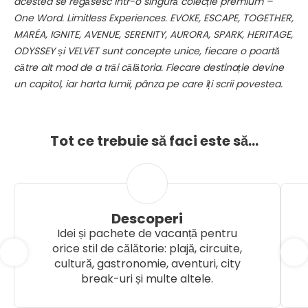
acestea se regăsesc într-o singură colecție premium –
One Word. Limitless Experiences. EVOKE, ESCAPE, TOGETHER,
MARÉA, IGNITE, AVENUE, SERENITY, AURORA, SPARK, HERITAGE,
ODYSSEY și VELVET sunt concepte unice, fiecare o poartă
către alt mod de a trăi călătoria. Fiecare destinație devine
un capitol, iar harta lumii, pânza pe care îți scrii povestea.
Tot ce trebuie să faci este să...
Descoperi
Idei și pachete de vacanță pentru
orice stil de călătorie: plajă, circuite,
cultură, gastronomie, aventuri, city
break-uri și multe altele.