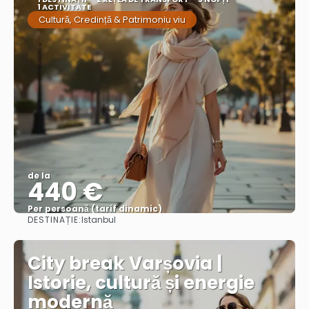
1 ACTIVITATE
Cultură, Credință & Patrimoniu viu
de la
440 €
Per persoană (tarif dinamic)
DESTINAȚIE:
Istanbul
Vezi mai multe
City break Varșovia |
Istorie, cultură și energie
modernă