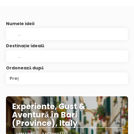
Numele ideii
Destinație ideală
Ordonează după
Preț
Experiente, Gust &
Aventură în Bari
(Province), Italy
1 DESTINAŢII
3 ACTIVITĂȚI