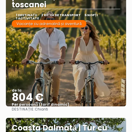
toscanei
1 DESTINAŢII
2 REȚEA DE TRANSPORT
6 NOPȚI
1 ACTIVITATE
Vacanțe cu adrenalină și aventură
de la
804 €
Per persoană (tarif dinamic)
DESTINAȚIE:
Chianti
Vezi mai multe
Coasta Dalmată | Tur cu