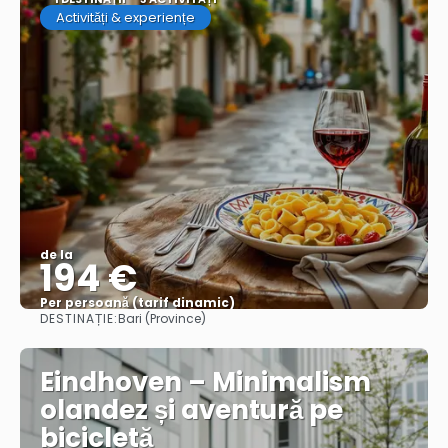
Activități & experiențe
de la
194 €
Per persoană (tarif dinamic)
DESTINAȚIE:
Bari (Province)
Vezi mai multe
Eindhoven – Minimalism
olandez și aventură pe
bicicletă