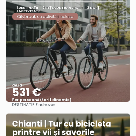
1 DESTINAŢII
2 REȚEA DE TRANSPORT
3 NOPȚI
1 ACTIVITATE
Citybreak cu activități incluse
de la
531 €
Per persoană (tarif dinamic)
DESTINAȚIE:
Eindhoven
Vezi mai multe
Chianti | Tur cu bicicleta
printre vii și savorile