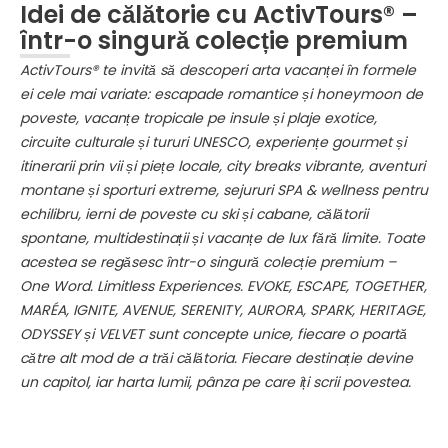
Idei de călătorie cu ActivTours® –
într-o singură colecție premium
ActivTours® te invită să descoperi arta vacanței în formele
ei cele mai variate: escapade romantice și honeymoon de
poveste, vacanțe tropicale pe insule și plaje exotice,
circuite culturale și tururi UNESCO, experiențe gourmet și
itinerarii prin vii și piețe locale, city breaks vibrante, aventuri
montane și sporturi extreme, sejururi SPA & wellness pentru
echilibru, ierni de poveste cu ski și cabane, călătorii
spontane, multidestinații și vacanțe de lux fără limite. Toate
acestea se regăsesc într-o singură colecție premium –
One Word. Limitless Experiences. EVOKE, ESCAPE, TOGETHER,
MARÉA, IGNITE, AVENUE, SERENITY, AURORA, SPARK, HERITAGE,
ODYSSEY și VELVET sunt concepte unice, fiecare o poartă
către alt mod de a trăi călătoria. Fiecare destinație devine
un capitol, iar harta lumii, pânza pe care îți scrii povestea.