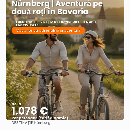
Nürnberg | Aventură pe
două roți în Bavaria
1 DESTINAŢII
2 REȚEA DE TRANSPORT
5 NOPȚI
1 ACTIVITATE
Vacanțe cu adrenalină și aventură
de la
1.078 €
Per persoană (tarif dinamic)
DESTINAȚIE:
Nürnberg
Vezi mai multe