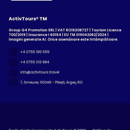
ActivTours® TM
Group G4 Promotion SRL | VAT RO15308727 | Tourism Licence
700/2019 | Insurance I 60154 | EU TM 019042062/2024 |
Imagini generate AI. Orice asemănare este întâmplătoare.
+4 0755 195 555
+4 0755 013 984
info@activtours.travel
7, Smeurei
, 110046 - Pitești, Argeș, RO