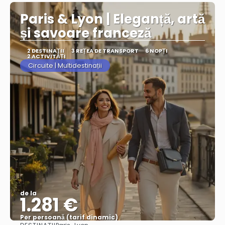
Paris & Lyon | Eleganță, artă
și savoare franceză
2 DESTINAŢII
3 REȚEA DE TRANSPORT
6 NOPȚI
2 ACTIVITĂȚI
Circuite | Multidestinații
de la
1.281 €
Per persoană (tarif dinamic)