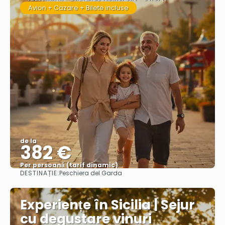
Avion + Cazare + Bilete incluse
de la
382 €
Per persoană (tarif dinamic)
DESTINAȚIE:
Peschiera del Garda
Vezi mai multe
Experiențe în Sicilia | Sejur
cu degustare vinuri