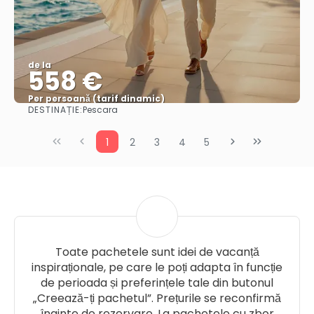
de la
558 €
Per persoană (tarif dinamic)
DESTINAȚIE:
Pescara
Vezi mai multe
1
2
3
4
5
Toate pachetele sunt idei de vacanță
inspiraționale, pe care le poți adapta în funcție
de perioada și preferințele tale din butonul
„Creează-ți pachetul”. Prețurile se reconfirmă
înainte de rezervare. La pachetele cu zbor