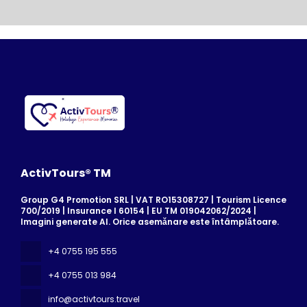
ActivTours® TM
Group G4 Promotion SRL | VAT RO15308727 | Tourism Licence
700/2019 | Insurance I 60154 | EU TM 019042062/2024 |
Imagini generate AI. Orice asemănare este întâmplătoare.
+4 0755 195 555
+4 0755 013 984
info@activtours.travel