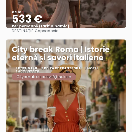
de la
533 €
Per persoană (tarif dinamic)
DESTINAȚIE:
Cappadocia
Vezi mai multe
City break Roma | Istorie
eternă și savori italiene
1 DESTINAŢII
2 REȚEA DE TRANSPORT
3 NOPȚI
1 ACTIVITATE
Citybreak cu activități incluse