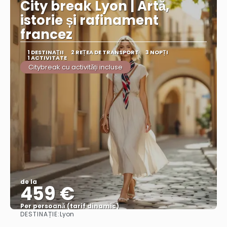
City break Lyon | Artă,
istorie și rafinament
francez
1 DESTINAŢII
2 REȚEA DE TRANSPORT
3 NOPȚI
1 ACTIVITATE
Citybreak cu activități incluse
de la
459 €
Per persoană (tarif dinamic)
DESTINAȚIE:
Lyon
Vezi mai multe