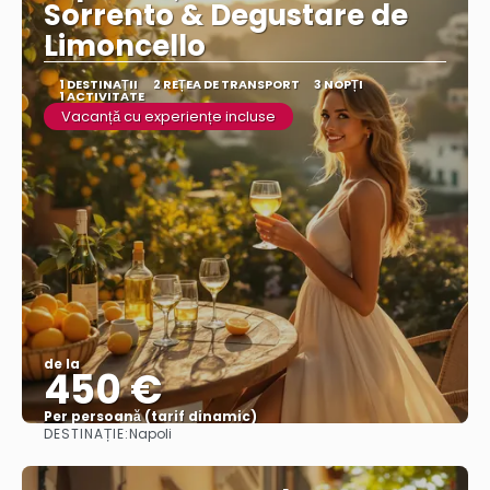
Sorrento & Degustare de
Limoncello
1 DESTINAŢII
2 REȚEA DE TRANSPORT
3 NOPȚI
1 ACTIVITATE
Vacanță cu experiențe incluse
de la
450 €
Per persoană (tarif dinamic)
DESTINAȚIE:
Napoli
Vezi mai multe