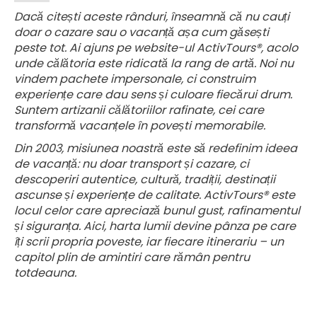
Dacă citești aceste rânduri, înseamnă că nu cauți
doar o cazare sau o vacanță așa cum găsești
peste tot. Ai ajuns pe website-ul ActivTours®, acolo
unde călătoria este ridicată la rang de artă. Noi nu
vindem pachete impersonale, ci construim
experiențe care dau sens și culoare fiecărui drum.
Suntem artizanii călătoriilor rafinate, cei care
transformă vacanțele în povești memorabile.
Din 2003, misiunea noastră este să redefinim ideea
de vacanță: nu doar transport și cazare, ci
descoperiri autentice, cultură, tradiții, destinații
ascunse și experiențe de calitate. ActivTours® este
locul celor care apreciază bunul gust, rafinamentul
și siguranța. Aici, harta lumii devine pânza pe care
îți scrii propria poveste, iar fiecare itinerariu – un
capitol plin de amintiri care rămân pentru
totdeauna.