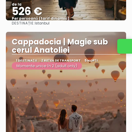
de la
526 €
Per persoană (tarif dinamic)
DESTINAȚIE:
Istanbul
Vezi mai multe
Cappadocia | Magie sub
cerul Anatoliei
1 DESTINAŢII
2 REȚEA DE TRANSPORT
5 NOPȚI
Momente unice în 2 (adult only)