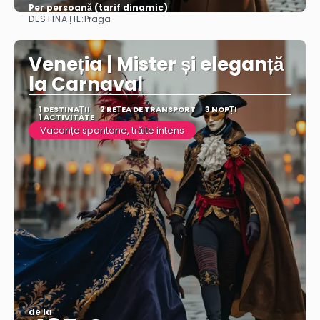
Per persoană (tarif dinamic)
DESTINAȚIE:
Praga
Vezi mai multe
Veneția | Mister și eleganță
la Carnaval
1 DESTINAŢII
2 REȚEA DE TRANSPORT
3 NOPȚI
1 ACTIVITATE
Vacanțe spontane, trăite intens
de la