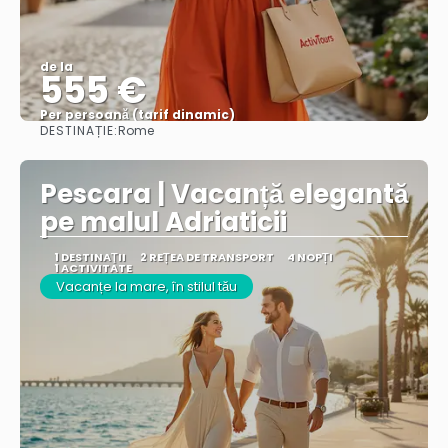
de la
555 €
Per persoană (tarif dinamic)
DESTINAȚIE:
Rome
Vezi mai multe
Pescara | Vacanță elegantă
pe malul Adriaticii
1 DESTINAŢII
2 REȚEA DE TRANSPORT
4 NOPȚI
1 ACTIVITATE
Vacanțe la mare, în stilul tău