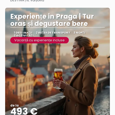
DESTINAȚIE:
Varșovia
Vezi mai multe
Experiențe in Praga | Tur
oras și degustare bere
1 DESTINAŢII
2 REȚEA DE TRANSPORT
3 NOPȚI
2 ACTIVITĂȚI
Vacanță cu experiențe incluse
de la
493 €