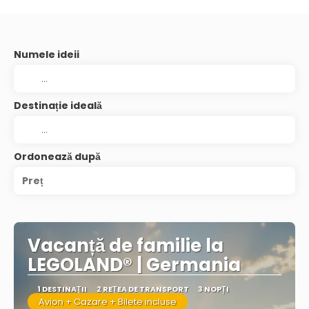
Numele ideii
Destinație ideală
Ordonează după
Preț
Vacanță de familie la
LEGOLAND® | Germania
1 DESTINAŢII
2 REȚEA DE TRANSPORT
3 NOPȚI
Avion + Cazare + Bilete incluse