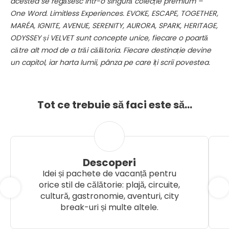
acestea se regăsesc într-o singură colecție premium –
One Word. Limitless Experiences. EVOKE, ESCAPE, TOGETHER,
MARÉA, IGNITE, AVENUE, SERENITY, AURORA, SPARK, HERITAGE,
ODYSSEY și VELVET sunt concepte unice, fiecare o poartă
către alt mod de a trăi călătoria. Fiecare destinație devine
un capitol, iar harta lumii, pânza pe care îți scrii povestea.
Tot ce trebuie să faci este să...
Descoperi
Idei și pachete de vacanță pentru
orice stil de călătorie: plajă, circuite,
cultură, gastronomie, aventuri, city
break-uri și multe altele.