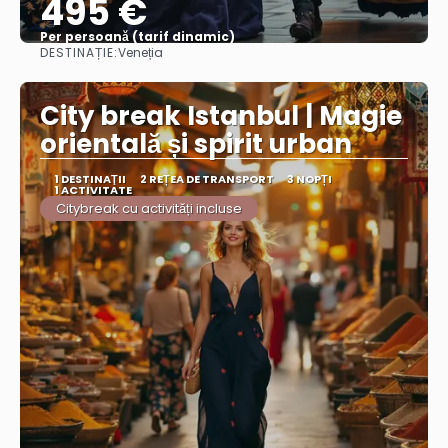
495 €
Per persoană (tarif dinamic)
DESTINAȚIE:
Veneția
Vezi mai multe
City break Istanbul | Magie
orientală și spirit urban
1 DESTINAŢII
2 REȚEA DE TRANSPORT
3 NOPȚI
1 ACTIVITATE
Citybreak cu activități incluse