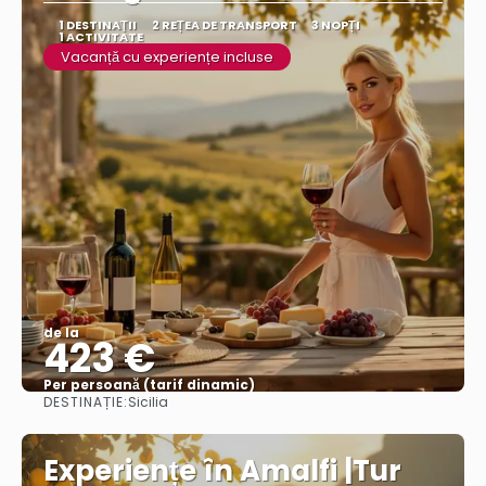
1 DESTINAŢII
2 REȚEA DE TRANSPORT
3 NOPȚI
1 ACTIVITATE
Vacanță cu experiențe incluse
de la
423 €
Per persoană (tarif dinamic)
DESTINAȚIE:
Sicilia
Vezi mai multe
Experiențe în Amalfi |Tur