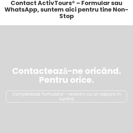
Contact ActivTours® – Formular sau
WhatsApp, suntem aici pentru tine Non-
Stop
Contactează-ne oricând.
Pentru orice.
Completează formularul – revenim cu un răspuns în
curând.