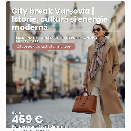
City break Varșovia |
Istorie, cultură și energie
modernă
1 DESTINAŢII
2 REȚEA DE TRANSPORT
3 NOPȚI
1 ACTIVITATE
Citybreak cu activități incluse
de la
469 €
Per persoană (tarif dinamic)