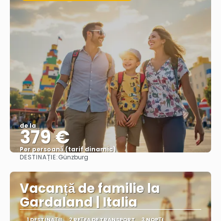
de la
379 €
Per persoană (tarif dinamic)
DESTINAȚIE:
Günzburg
Vezi mai multe
Vacanță de familie la
Gardaland | Italia
1 DESTINAŢII
2 REȚEA DE TRANSPORT
3 NOPȚI