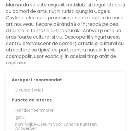
Mansarda sa este exquisit mobilată și bogat stocată
cu comori de artă. Puțini turiști ajung la Cogels-
Osylei, o alee cu o procesiune neîntreruptă de case
art nouveau, fiecare părând să o întreacă pe cea
dinainte în fantezie arhitecturală. Antwerp este un
oraș foarte cultural și viu. Descoperiți singuri acest
centru efervescent de comerț, artistic și cultural cu
atmosfera sa tipică de port pentru navele lumii:
cosmopolit, ușor exotic și în același timp atât de
ospitalier.
Aeroport recomandat
Deurne (ANR)
Puncte de interes
Handschoenmarkt
gară
Koninklijk Museum voor Schone Kunsten
Antwerpen