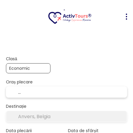
Bilete Avion + Cazare
Cazare
Act
+
Clasă
Oraș plecare
Destinație
Data plecării
Data de sfârșit