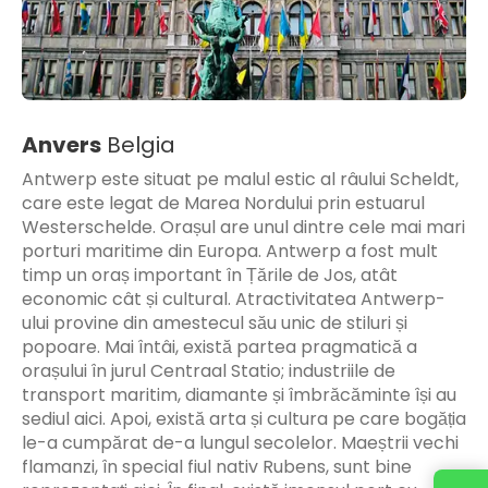
Anvers
Belgia
Antwerp este situat pe malul estic al râului Scheldt,
care este legat de Marea Nordului prin estuarul
Westerschelde. Orașul are unul dintre cele mai mari
porturi maritime din Europa. Antwerp a fost mult
timp un oraș important în Țările de Jos, atât
economic cât și cultural. Atractivitatea Antwerp-
ului provine din amestecul său unic de stiluri și
popoare. Mai întâi, există partea pragmatică a
orașului în jurul Centraal Statio; industriile de
transport maritim, diamante și îmbrăcăminte își au
sediul aici. Apoi, există arta și cultura pe care bogăția
le-a cumpărat de-a lungul secolelor. Maeștrii vechi
flamanzi, în special fiul nativ Rubens, sunt bine