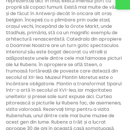
reprezentați aici. În final, există imensul port cu
propriii săi copaci fumurii. Există mai multe de văzut
și de făcut în Antwerp decât în oricare alt oraș
belgian. Începeți cu o plimbare prin oude stad,
orașul vechi, începând de la Grote Markt, unde
Stadhuis, primăria, stă ca un magnific exemplu de
arhitectură renascentistă. Catedrala din apropiere
a Doamnei Noastre are un turn gotic spectaculos.
Interiorul său este bogat decorat cu vitralii și
adăpostește unele dintre cele mai faimoase picturi
ale lui Rubens. În apropiere se află Steen, o
frumoasă fortăreață de poveste care datează din
secolul al XII-lea. Muzeul Plantin Moretus este o
încântare obligatorie. Plantin a transformat tiparul
într-o artă în secolul al XVI-lea, iar majoritatea
uneltelor și presei sale sunt expuse aici. Curtea
pitorească și picturile lui Rubens fac, de asemenea,
vizita valoroasă. Rezervați timp pentru a vizita
Rubenshuis, unul dintre cele mai bune muzee de
acest gen din lume. Rubens a trăit și a lucrat
aproape 30 de ani în această casă somptuoasă.