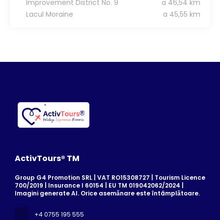
Improvement District No. 9
a 46,54 km
Lacul Moraine
a 45,55 km
ActivTours® TM
Group G4 Promotion SRL | VAT RO15308727 | Tourism Licence
700/2019 | Insurance I 60154 | EU TM 019042062/2024 |
Imagini generate AI. Orice asemănare este întâmplătoare.
+4 0755 195 555