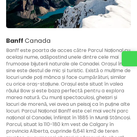
Banff
Canada
Banff este poarta de acces către Parcul Național cu
același nume, adăpostind unele dintre cele mai
frumoase bijuterii naturale ale Canadei. Orașul în
sine este destul de mic și turistic. Există o mulțime de
locuri unde poți mânca și face cumpărături, similar
cu orice oraș-stațiune. Orașul este situat în valea
râului Bow și este baza perfectă pentru a explora
marea natură. Cu munți spectaculoși, ghețari și
lacuri de morenă, vei avea un peisaj ca în puține alte
locuri. Parcul Național Banff este cel mai vechi parc
național al Canadei, înființat în 1885 în Munții Stâncoși.
Parcul, situat la 110-180 km vest de Calgary în
provincia Alberta, cuprinde 6,641 km2 de teren