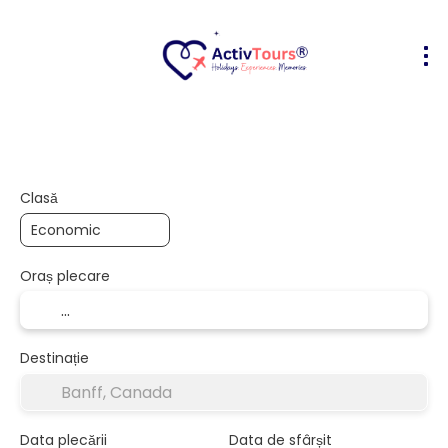
Bilete Avion + Cazare
Cazare
Act
+
Clasă
Oraș plecare
Destinație
Data plecării
Data de sfârșit