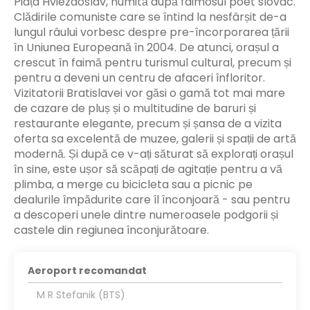
Piața Hviezdoslav, numită după faimosul poet slovac.
Clădirile comuniste care se întind la nesfârșit de-a
lungul râului vorbesc despre pre-încorporarea țării
în Uniunea Europeană în 2004. De atunci, orașul a
crescut în faimă pentru turismul cultural, precum și
pentru a deveni un centru de afaceri înfloritor.
Vizitatorii Bratislavei vor găsi o gamă tot mai mare
de cazare de pluș și o multitudine de baruri și
restaurante elegante, precum și șansa de a vizita
oferta sa excelentă de muzee, galerii și spații de artă
modernă. Și după ce v-ați săturat să explorați orașul
în sine, este ușor să scăpați de agitație pentru a vă
plimba, a merge cu bicicleta sau a picnic pe
dealurile împădurite care îl înconjoară - sau pentru
a descoperi unele dintre numeroasele podgorii și
castele din regiunea înconjurătoare.
Aeroport recomandat
M R Stefanik (BTS)