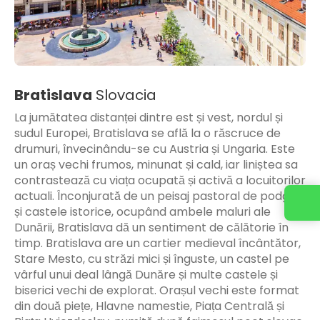
Bratislava
Slovacia
La jumătatea distanței dintre est și vest, nordul și
sudul Europei, Bratislava se află la o răscruce de
drumuri, învecinându-se cu Austria și Ungaria. Este
un oraș vechi frumos, minunat și cald, iar liniștea sa
contrastează cu viața ocupată și activă a locuitorilor
actuali. Înconjurată de un peisaj pastoral de podgorii
și castele istorice, ocupând ambele maluri ale
Dunării, Bratislava dă un sentiment de călătorie în
timp. Bratislava are un cartier medieval încântător,
Stare Mesto, cu străzi mici și înguste, un castel pe
vârful unui deal lângă Dunăre și multe castele și
biserici vechi de explorat. Orașul vechi este format
din două piețe, Hlavne namestie, Piața Centrală și