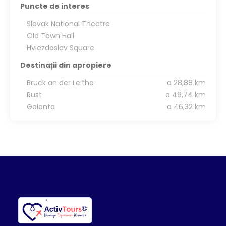
Puncte de interes
Slovak National Theatre
Old Town Hall
Hviezdoslav Square
Destinații din apropiere
Bruck an der Leitha
a 28,88 km
Rust
a 49,74 km
Galanta
a 46,32 km