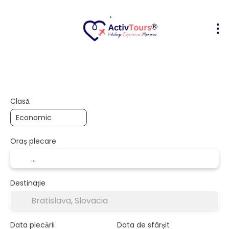
Bilete Avion + Cazare
Cazare
Act
+
Clasă
Oraș plecare
Destinație
Data plecării
Data de sfârșit