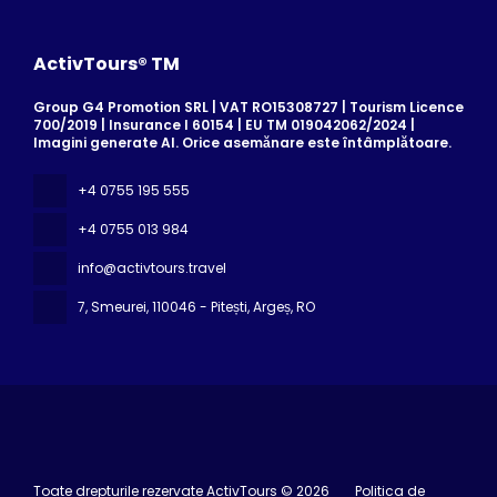
ActivTours® TM
Group G4 Promotion SRL | VAT RO15308727 | Tourism Licence
700/2019 | Insurance I 60154 | EU TM 019042062/2024 |
Imagini generate AI. Orice asemănare este întâmplătoare.
+4 0755 195 555
+4 0755 013 984
info@activtours.travel
7, Smeurei
, 110046 - Pitești, Argeș, RO
Toate drepturile rezervate ActivTours © 2026
Politica de