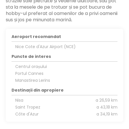
străzile sale pietruite și vederile uluitoare, sau pot
sta la mesele de pe trotuar și se pot bucura de
hobby-ul preferat al oamenilor de a privi oamenii
sus și jos pe minunata marină.
Aeroport recomandat
Nice Cote d'Azur Airport (NCE)
Puncte de interes
Centrul orașului
Portul Cannes
Manastirea Lerins
Destinații din apropiere
Nisa
a 26,59 km
Saint Tropez
a 43,18 km
Côte d'Azur
a 34,19 km