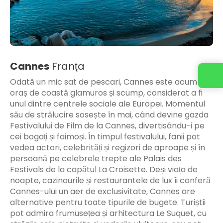
Cannes
Franţa
Odată un mic sat de pescari, Cannes este acum un
oraș de coastă glamuros și scump, considerat a fi
unul dintre centrele sociale ale Europei. Momentul
său de strălucire sosește în mai, când devine gazda
Festivalului de Film de la Cannes, divertisându-i pe
cei bogați și faimoși. În timpul festivalului, fanii pot
vedea actori, celebrități și regizori de aproape și în
persoană pe celebrele trepte ale Palais des
Festivals de la capătul La Croisette. Deși viața de
noapte, cazinourile și restaurantele de lux îi conferă
Cannes-ului un aer de exclusivitate, Cannes are
alternative pentru toate tipurile de bugete. Turiștii
pot admira frumusețea și arhitectura Le Suquet, cu