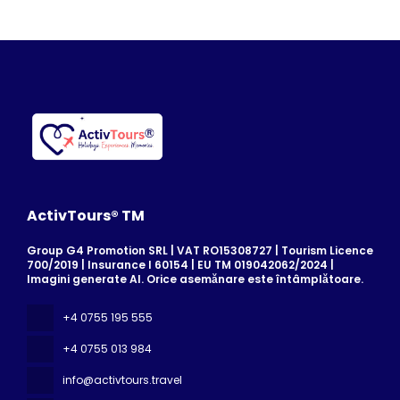
ActivTours® TM
Group G4 Promotion SRL | VAT RO15308727 | Tourism Licence
700/2019 | Insurance I 60154 | EU TM 019042062/2024 |
Imagini generate AI. Orice asemănare este întâmplătoare.
+4 0755 195 555
+4 0755 013 984
info@activtours.travel