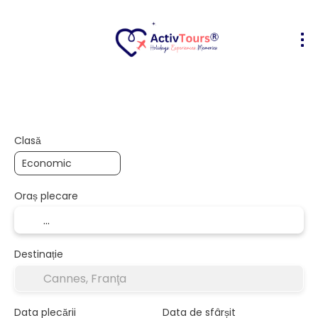
Bilete Avion + Cazare
Cazare
Act
+
Clasă
Oraș plecare
Destinație
Data plecării
Data de sfârșit