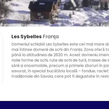
Les Sybelles
Franţa
Domeniul schiabil Les Sybelles este cel mai mare do
mai întinse domenii de schi din Franța. Zona oferă toat
până la altitudinea de 2620 m. Acest domeniu imen
noile forme de schi, rute de schi de tură, trasee de 
sănii și snowmobile, precum și primele zboruri în par
savurat, în special bucătăria locală – fondue, raclet
tradiționale din Savoia, care pot fi degustate în res