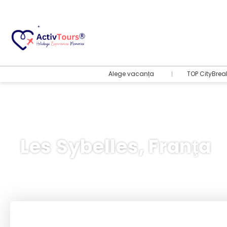
Alege vacanța
TOP CityBrea
Les Sybelles, Franţa
Bilete Avion + Cazare
+