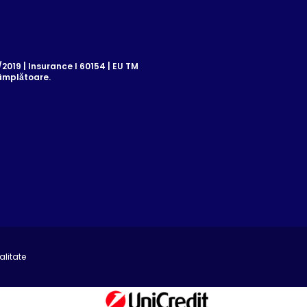
019 | Insurance I 60154 | EU TM
âmplătoare.
alitate