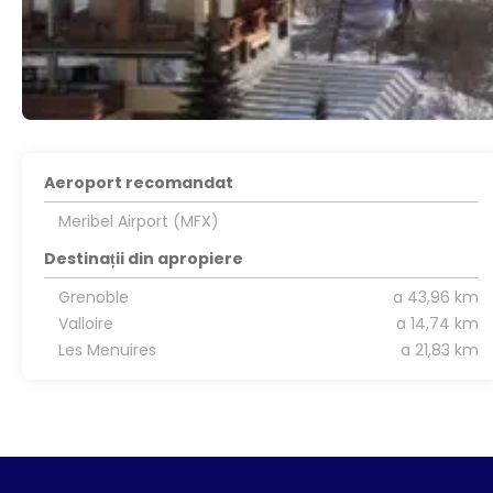
Aeroport recomandat
Meribel Airport (MFX)
Destinații din apropiere
Grenoble
a 43,96 km
Valloire
a 14,74 km
Les Menuires
a 21,83 km