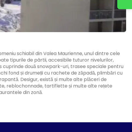
meniu schiabil din Valea Maurienne, unul dintre cele
e tipurile de pârtii, accesibile tuturor nivelurilor,
s cuprinde două snowpark-uri, trasee speciale pentru
schi fond și drumeții cu rachete de zăpadă, plimbări cu
apantă. Desigur, există și multe alte plăceri de
te, reblochonnade, tartiflette și multe alte rețete
taurantele din zonă.