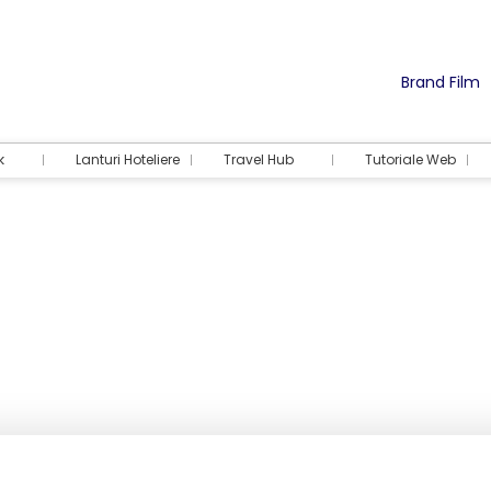
Brand Film
k
Lanturi Hoteliere
Travel Hub
Tutoriale Web
Cazare
Activități