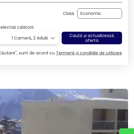
Clasă
electați călătorii:
Caută și actualizează
1 Cameră,
2 Adulți
oferta
Căutare", sunt de acord cu
Termenii și condițiile de utilizare