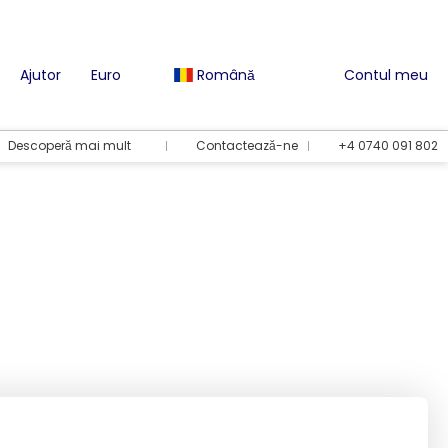
Ajutor
Euro
Română
Contul meu
Descoperă mai mult
Contactează-ne
+4 0740 091 802
Opțiuni de vacanță