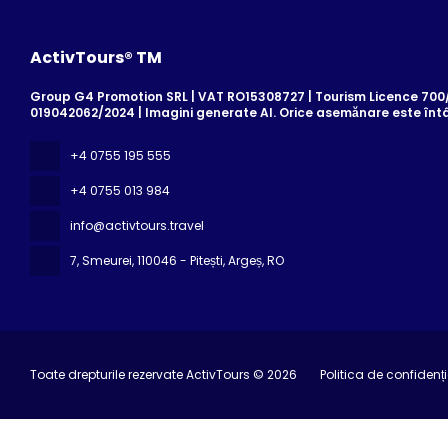
ActivTours® TM
Group G4 Promotion SRL | VAT RO15308727 | Tourism Licence 700/2
019042062/2024 | Imagini generate AI. Orice asemănare este înt
+4 0755 195 555
+4 0755 013 984
info@activtours.travel
7, Smeurei
, 110046 - Pitești, Argeș, RO
Toate drepturile rezervate ActivTours © 2026
Politica de confidenți