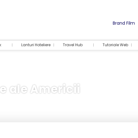
Brand Film
k
Lanturi Hoteliere
Travel Hub
Tutoriale Web
e ale Americii
Cazare
Activități