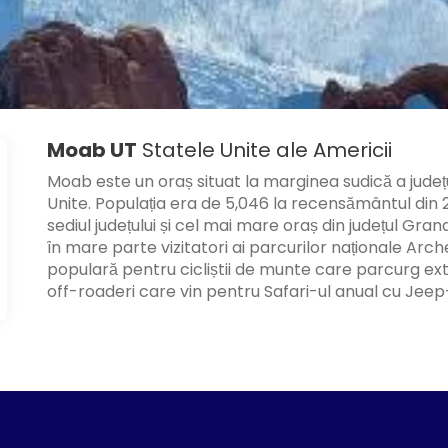
Moab UT
Statele Unite ale Americii
Moab este un oraș situat la marginea sudică a județul
Unite. Populația era de 5,046 la recensământul din 20
sediul județului și cel mai mare oraș din județul Gra
în mare parte vizitatori ai parcurilor naționale Arc
populară pentru cicliștii de munte care parcurg exten
off-roaderi care vin pentru Safari-ul anual cu Jeep