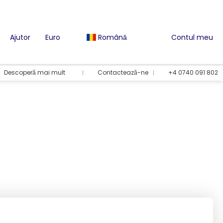
Ajutor
Euro
Română
Contul meu
Descoperă mai mult
Contactează-ne
+4 0740 091 802
Opțiuni de vacanță