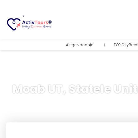
Alege vacanța
TOP CityBrea
Moab UT, Statele Unit
Bilete Avion + Cazare
+