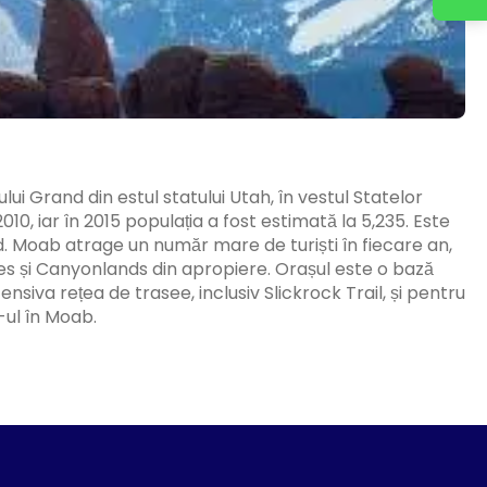
ui Grand din estul statului Utah, în vestul Statelor
10, iar în 2015 populația a fost estimată la 5,235. Este
nd. Moab atrage un număr mare de turiști în fiecare an,
hes și Canyonlands din apropiere. Orașul este o bază
siva rețea de trasee, inclusiv Slickrock Trail, și pentru
-ul în Moab.