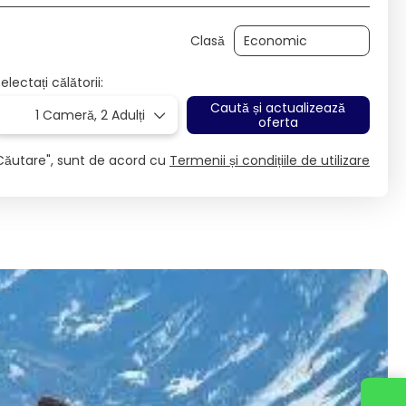
Clasă
electați călătorii:
Caută și actualizează
1 Cameră,
2 Adulți
oferta
Căutare", sunt de acord cu
Termenii și condițiile de utilizare