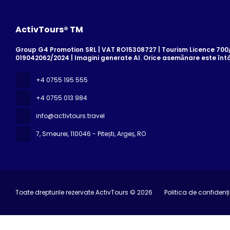
ActivTours® TM
Group G4 Promotion SRL | VAT RO15308727 | Tourism Licence 700/2
019042062/2024 | Imagini generate AI. Orice asemănare este înt
+4 0755 195 555
+4 0755 013 984
info@activtours.travel
7, Smeurei
, 110046 - Pitești, Argeș, RO
Toate drepturile rezervate ActivTours © 2026
Politica de confidenți