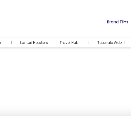
Brand Film
k
Lanturi Hoteliere
Travel Hub
Tutoriale Web
Cazare
Activități