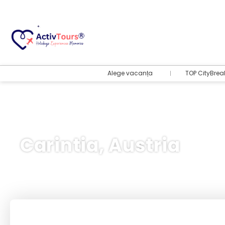
Alege vacanța
TOP CityBrea
Carintia, Austria
Bilete Avion + Cazare
+