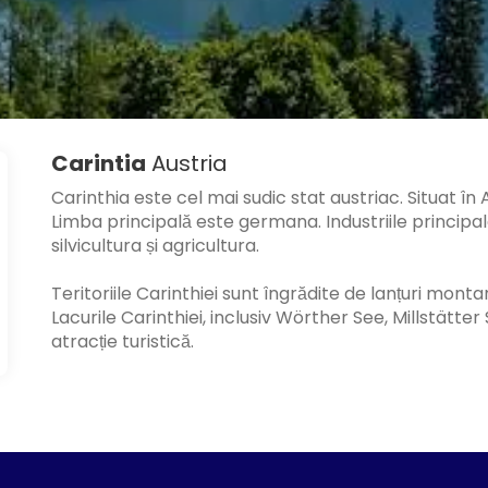
Carintia
Austria
Carinthia este cel mai sudic stat austriac. Situat în A
Limba principală este germana. Industriile principale
silvicultura și agricultura.
Teritoriile Carinthiei sunt îngrădite de lanțuri monta
Lacurile Carinthiei, inclusiv Wörther See, Millstätte
atracție turistică.