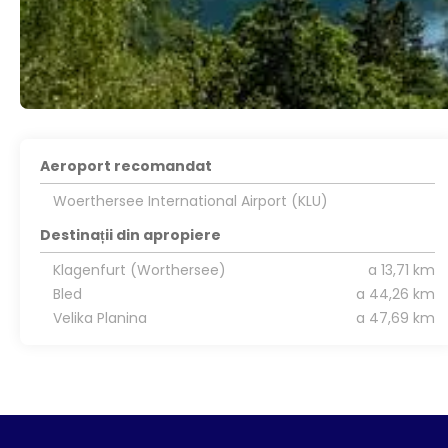
Aeroport recomandat
Woerthersee International Airport (KLU)
Destinații din apropiere
Klagenfurt (Worthersee)
a 13,71 km
Bled
a 44,26 km
Velika Planina
a 47,69 km