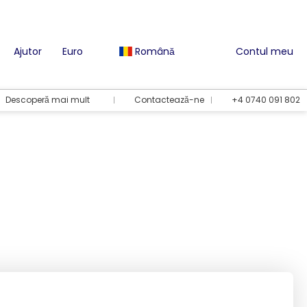
Ajutor
Euro
Română
Contul meu
Descoperă mai mult
Contactează-ne
+4 0740 091 802
Opțiuni de vacanță