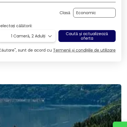
Clasă
electați călătorii:
Caută și actualizează
1 Cameră,
2 Adulți
oferta
Căutare", sunt de acord cu
Termenii și condițiile de utilizare