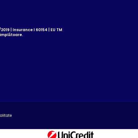
019 | Insurance I 60154 | EU TM
âmplătoare.
alitate