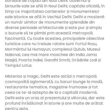
bordate de copaci din Noul Delhi. Guvernul și
birourile sale se află în Noul Delhi, capitala oficială, în
timp ce majoritatea cartierelor și monumentelor
sale istorice se află în Vechiul Delhi. Delhi a moștenit
un număr uimitor de monumente splendide din
diverse perioade arhitecturale și este pur și simplu
o bucurie să te plimbi prin această metropolă
fascinantă. Cu toate acestea, principalele obiective
turistice care nu trebuie ratate sunt Fortul Roșu,
Mormântul lui Humayun, complexul Qutub, Muzeul
Național, cea mai mare moschee din India Jama
Masjid, Poarta Indiei, Gandhi Smriti, Grădinile Lodi și
Templul Lotus.
Misterios și magic, Delhi este astăzi o metropolă
cosmopolită aglomerată, cu baruri lounge la modă,
restaurante tematice, magazine frumoase și tot
ceea ce te-ai aștepta de la o capitală modernă.
Delhi este un oraș al prezentului și viitorului, dar este
profund înrădăcinat în istorie și are multe de arătat
pentru asta.