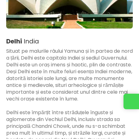
Delhi
India
Situat pe malurile râului Yamuna și în partea de nord
a țării, Delhi este capitala Indiei și sediul Guvernului.
Delhi este un oraș imens și haotic, plin de contraste.
Deși Delhi este în multe feluri esența Indiei moderne,
datorită istoriei sale lungi, are multe monumente
antice și medievale, situri arheologice și rămășițe
importante și este considerat unul dintre cele mai
vechi orașe existente în lume.
Delhi este împărțit între străduțele înguste și
aglomerate din Vechiul Delhi, inclusiv strada sa
principală Chandni Chowk, unde nu s-a schimbat
prea mult în ultimul timp, și străzile largi, curate și