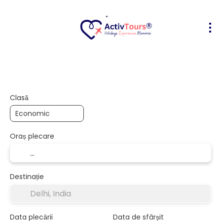
Bilete Avion + Cazare
Cazare
Act
+
Clasă
Oraș plecare
Destinație
Data plecării
Data de sfârșit