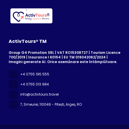
ActivTours® TM
Group G4 Promotion SRL | VAT RO15308727 | Tourism Licence
700/2019 | Insurance I 60154 | EU TM 019042062/2024 |
Imagini generate AI. Orice asemănare este întâmplătoare.
+4 0755 195 555
+4 0755 013 984
info@activtours.travel
7, Smeurei
, 110046 - Pitești, Argeș, RO