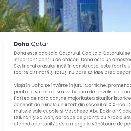
Doha
Qatar
Doha este capitala Qatarului. Capitala Qatarului s
important centru de afaceri. Doha este un amestec 
Skyline-ul orașului, încă în construcție, este foarte u
foarte distinctă și totuși nu pare să lase prea dep
Viața în Doha se învârte în jurul Corniche, promena
pentru a vă relaxa și a vă bucura de priveliștile frum
Partea de nord conține majoritatea siturilor istori
dominat de ruinele unui fort din secolul al XIX-lea
multele sale cupole și Moscheea Abu Bakir al-Siddi
Dukhan și Salwah, aproape de granița cu Arabia Saudi
oferind oportunități de a merge la vânătoare de perl