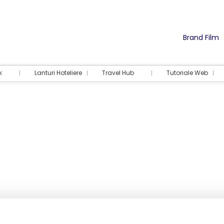
Brand Film
k
Lanturi Hoteliere
Travel Hub
Tutoriale Web
Cazare
Activități