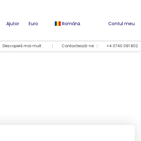
Ajutor
Euro
Română
Contul meu
Descoperă mai mult
Contactează-ne
+4 0740 091 802
Opțiuni de vacanță