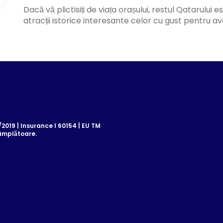
Dacă vă plictisiți de viața orașului, restul Qatarului 
atracții istorice interesante celor cu gust pentru av
019 | Insurance I 60154 | EU TM
âmplătoare.