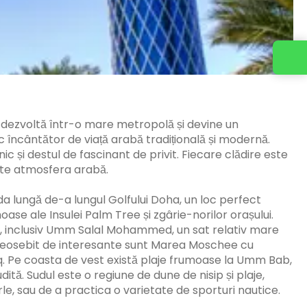
e dezvoltă într-o mare metropolă și devine un
încântător de viață arabă tradițională și modernă.
nic și destul de fascinant de privit. Fiecare clădire este
arte atmosfera arabă.
da lungă de-a lungul Golfului Doha, un loc perfect
oase ale Insulei Palm Tree și zgârie-norilor orașului.
ce, inclusiv Umm Salal Mohammed, un sat relativ mare
. Deosebit de interesante sunt Marea Moschee cu
q. Pe coasta de vest există plaje frumoase la Umm Bab,
tă. Sudul este o regiune de dune de nisip și plaje,
e, sau de a practica o varietate de sporturi nautice.