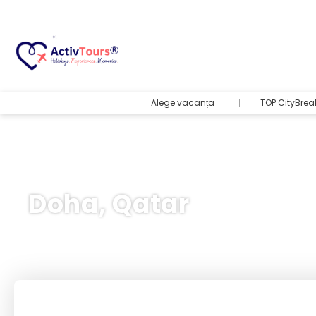
Alege vacanța
TOP CityBrea
Doha, Qatar
Bilete Avion + Cazare
+