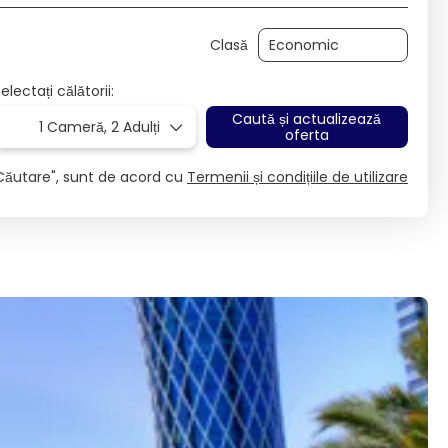
Clasă
electați călătorii:
Caută și actualizează
1 Cameră,
2 Adulți
oferta
Căutare", sunt de acord cu
Termenii și condițiile de utilizare