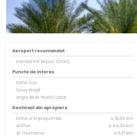
Aeroport recomandat
Hamad Intl Airport (DOH)
Puncte de interes
Doha Zoo
Souq Waqif
Angry Birds World Qatar
Destinații din apropiere
Doha și Împrejurimile
a 18,34 km
Al Khor
a 44,34 km
Al Thumama
a 6,13 km