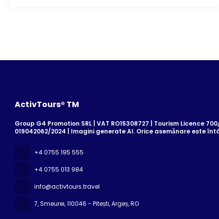
ActivTours® TM
Group G4 Promotion SRL | VAT RO15308727 | Tourism Licence 700/2
019042062/2024 | Imagini generate AI. Orice asemănare este înt
+4 0755 195 555
+4 0755 013 984
info@activtours.travel
7, Smeurei
, 110046 - Pitești, Argeș, RO