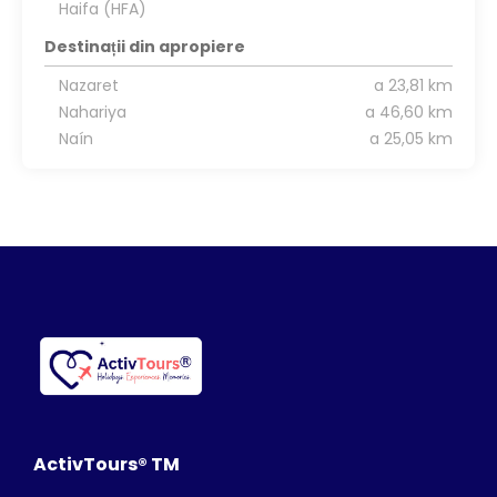
Haifa (HFA)
Destinații din apropiere
Nazaret
a 23,81 km
Nahariya
a 46,60 km
Naín
a 25,05 km
ActivTours® TM