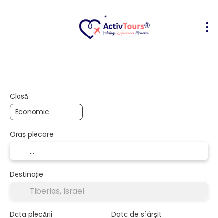
Bilete Avion + Cazare
Cazare
Act
+
Clasă
Oraș plecare
Destinație
Data plecării
Data de sfârșit