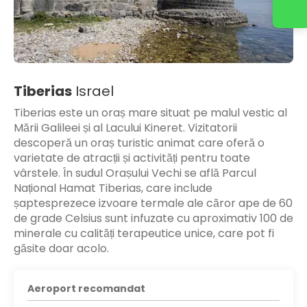
Tiberias
Israel
Tiberias este un oraș mare situat pe malul vestic al
Mării Galileei și al Lacului Kineret. Vizitatorii
descoperă un oraș turistic animat care oferă o
varietate de atracții și activități pentru toate
vârstele. În sudul Orașului Vechi se află Parcul
Național Hamat Tiberias, care include
șaptesprezece izvoare termale ale căror ape de 60
de grade Celsius sunt infuzate cu aproximativ 100 de
minerale cu calități terapeutice unice, care pot fi
găsite doar acolo.
Aeroport recomandat