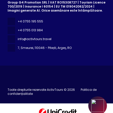
Group G4 Promotion SRL | VAT RO15308727 | Tourism Licence
700/2019 | Insurance I 60154 | EU TM 019042062/2024 |
Imagini generate AI. Orice asemănare este întâmplătoare.
+4 0755 195 555
+4 0755 013 984
info@activtours.travel
7, Smeurei
, 110046 - Pitești, Argeș, RO
Toate drepturile rezervate ActivTours © 2026
Politica de
confidențialitate