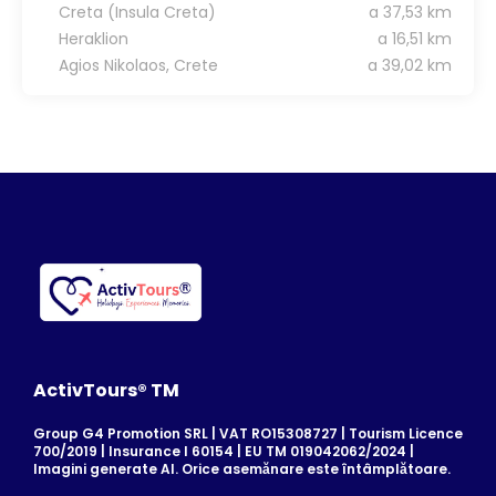
Creta (Insula Creta)
a 37,53 km
Heraklion
a 16,51 km
Agios Nikolaos, Crete
a 39,02 km
ActivTours® TM
Group G4 Promotion SRL | VAT RO15308727 | Tourism Licence
700/2019 | Insurance I 60154 | EU TM 019042062/2024 |
Imagini generate AI. Orice asemănare este întâmplătoare.