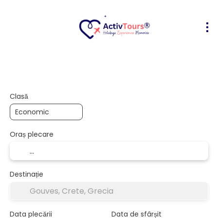
Bilete Avion + Cazare
Cazare
Act
+
Clasă
Oraș plecare
Destinație
Data plecării
Data de sfârșit