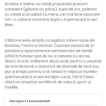
tiroleze și ladine: nu ratați preparate precum
canederli (găluște cu pâine), supa de orz, polenta
cu vânat și ștrudelul cu mere, cel mai bine savurate
într-o cabană montană după o zi petrecută în aer
liber.
Călătoria este simplă, cu legături rutiere bune din
Bolzano, Trento și Verona. Cazarea variază de la
pensiuni și apartamente administrate de familii
până la hoteluri spa de lux și cabane cu acces
direct la schi. Indiferent dacă veniți pentru o vacanță
de schi de iarnă, o aventură de drumeții de vară sau
pur și simplu pentru a vă relaxa în mijlocul munților
spectaculoși și al aerului alpin curat, Val di Fassa
oferă un amestec echilibrat de natură, sport și
tradiție.
Aeroport recomandat