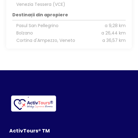
Venezia Tessera (VCE)
Destinații din apropiere
Pasul San Pellegrino
a 9,28 km
Bolzano
a 26,44 km
Cortina d'Ampezzo, Veneto
a 36,57 km
ActivTours® TM