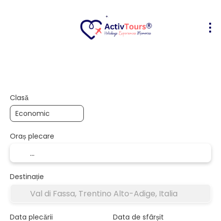
Bilete Avion + Cazare
Cazare
Act
+
Clasă
Oraș plecare
Destinație
Data plecării
Data de sfârșit