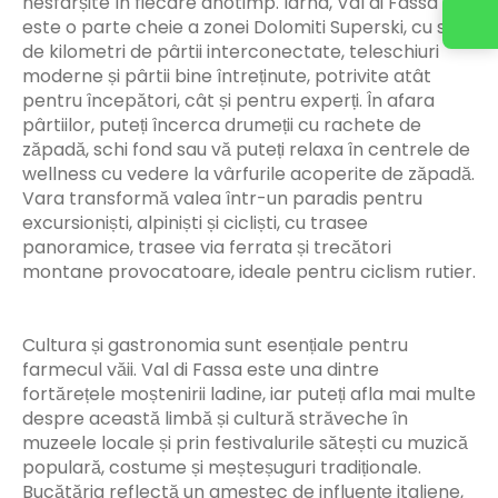
nesfârșite în fiecare anotimp. Iarna, Val di Fassa
este o parte cheie a zonei Dolomiti Superski, cu sute
de kilometri de pârtii interconectate, teleschiuri
moderne și pârtii bine întreținute, potrivite atât
pentru începători, cât și pentru experți. În afara
pârtiilor, puteți încerca drumeții cu rachete de
zăpadă, schi fond sau vă puteți relaxa în centrele de
wellness cu vedere la vârfurile acoperite de zăpadă.
Vara transformă valea într-un paradis pentru
excursioniști, alpiniști și cicliști, cu trasee
panoramice, trasee via ferrata și trecători
montane provocatoare, ideale pentru ciclism rutier.
Cultura și gastronomia sunt esențiale pentru
farmecul văii. Val di Fassa este una dintre
fortărețele moștenirii ladine, iar puteți afla mai multe
despre această limbă și cultură străveche în
muzeele locale și prin festivalurile sătești cu muzică
populară, costume și meșteșuguri tradiționale.
Bucătăria reflectă un amestec de influențe italiene,