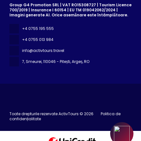
Group G4 Promotion SRL | VAT RO15308727 | Tourism Licence
700/2019 | Insurance I 60154 | EU TM 019042062/2024 |
Imagini generate AI. Orice asemănare este întâmplătoare.
+4 0755 195 555
+4 0755 013 984
info@activtours.travel
7, Smeurei
, 110046 - Pitești, Argeș, RO
Toate drepturile rezervate ActivTours © 2026
Politica de
confidențialitate