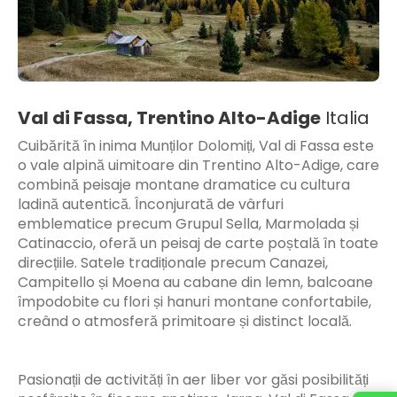
Val di Fassa, Trentino Alto-Adige
Italia
Cuibărită în inima Munților Dolomiți, Val di Fassa este
o vale alpină uimitoare din Trentino Alto-Adige, care
combină peisaje montane dramatice cu cultura
ladină autentică. Înconjurată de vârfuri
emblematice precum Grupul Sella, Marmolada și
Catinaccio, oferă un peisaj de carte poștală în toate
direcțiile. Satele tradiționale precum Canazei,
Campitello și Moena au cabane din lemn, balcoane
împodobite cu flori și hanuri montane confortabile,
creând o atmosferă primitoare și distinct locală.
Pasionații de activități în aer liber vor găsi posibilități