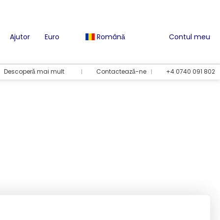
Ajutor
Euro
Română
Contul meu
Descoperă mai mult
Contactează-ne
+4 0740 091 802
Opțiuni de vacanță