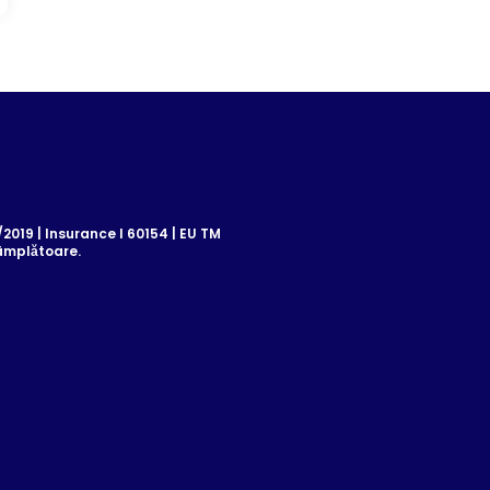
019 | Insurance I 60154 | EU TM
âmplătoare.