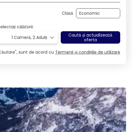
Clasă
electați călătorii:
Caută și actualizează
1 Cameră,
2 Adulți
oferta
Căutare", sunt de acord cu
Termenii și condițiile de utilizare