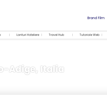
Brand Film
k
Lanturi Hoteliere
Travel Hub
Tutoriale Web
o-Adige, Italia
Cazare
Activități