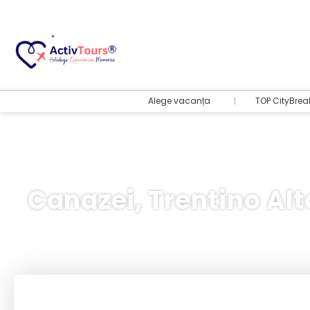
Alege vacanța
TOP CityBrea
Canazei, Trentino Alt
Bilete Avion + Cazare
+