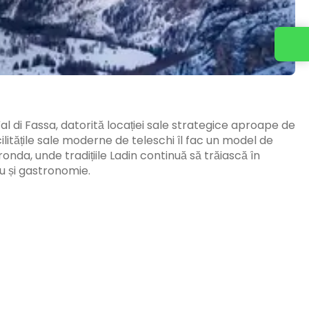
al di Fassa, datorită locației sale strategice aproape de
cilitățile sale moderne de teleschi îl fac un model de
ronda, unde tradițiile Ladin continuă să trăiască în
ru și gastronomie.