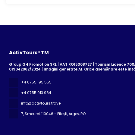
ActivTours® TM
Group G4 Promotion SRL | VAT RO15308727 | Tourism Licence 700/2
019042062/2024 | Imagini generate AI. Orice asemănare este înt
+4 0755 195 555
+4 0755 013 984
info@activtours.travel
7, Smeurei
, 110046 - Pitești, Argeș, RO