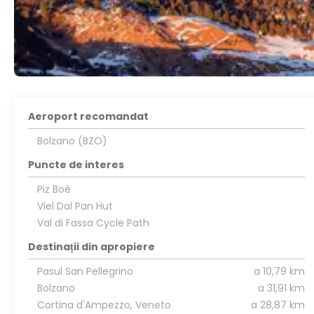
Aeroport recomandat
Bolzano (BZO)
Puncte de interes
Piz Boè
Viel Dal Pan Hut
Val di Fassa Cycle Path
Destinații din apropiere
Pasul San Pellegrino
a 10,79 km
Bolzano
a 31,91 km
Cortina d'Ampezzo, Veneto
a 28,87 km