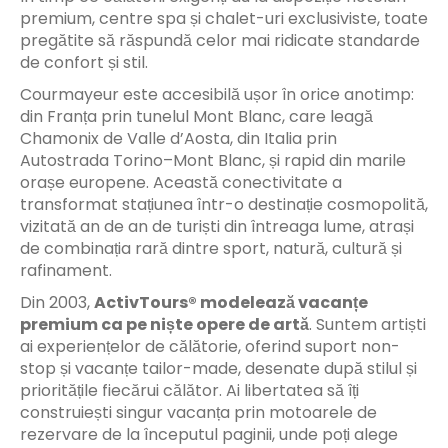
premium, centre spa și chalet-uri exclusiviste, toate
pregătite să răspundă celor mai ridicate standarde
de confort și stil.
Courmayeur este accesibilă ușor în orice anotimp:
din Franța prin tunelul Mont Blanc, care leagă
Chamonix de Valle d’Aosta, din Italia prin
Autostrada Torino–Mont Blanc, și rapid din marile
orașe europene. Această conectivitate a
transformat stațiunea într-o destinație cosmopolită,
vizitată an de an de turiști din întreaga lume, atrași
de combinația rară dintre sport, natură, cultură și
rafinament.
Din 2003,
ActivTours® modelează vacanțe
premium ca pe niște opere de artă
. Suntem artiști
ai experiențelor de călătorie, oferind suport non-
stop și vacanțe tailor-made, desenate după stilul și
prioritățile fiecărui călător. Ai libertatea să îți
construiești singur vacanța prin motoarele de
rezervare de la începutul paginii, unde poți alege