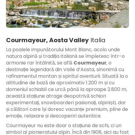
Courmayeur, Aosta Valley
Italia
La poalele impunătorului Mont Blanc, acolo unde
natura alpină și tradiția italiană se împletesc într-o
armonie rar întâlnită, se află
Courmayeur
, o
destinație legendară din Valle d’Aosta, sinonimă cu
rafinamentul montan și spiritul aventurii. Situată la o
altitudine de bază de aproximativ 1.200 m și cu
domeniul schiabil ce urcă până la aproape 2.800 m,
această stațiune atrage deopotrivă schiori
experimentați, snowboarderi pasionați, alpiniști, dar
și călători care își doresc vacanțe premium, pline de
emoție, relaxare și descoperiri autentice.
Courmayeur nu este doar o stațiune de schi, ci un
simbol al pionieratului alpin. Încă din 1908, aici au fost