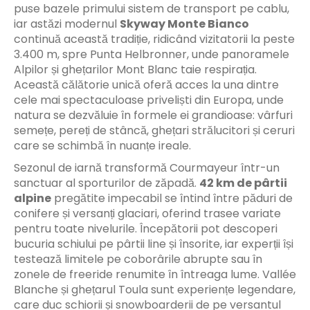
puse bazele primului sistem de transport pe cablu,
iar astăzi modernul
Skyway Monte Bianco
continuă această tradiție, ridicând vizitatorii la peste
3.400 m, spre Punta Helbronner, unde panoramele
Alpilor și ghețarilor Mont Blanc taie respirația.
Această călătorie unică oferă acces la una dintre
cele mai spectaculoase priveliști din Europa, unde
natura se dezvăluie în formele ei grandioase: vârfuri
semețe, pereți de stâncă, ghețari strălucitori și ceruri
care se schimbă în nuanțe ireale.
Sezonul de iarnă transformă Courmayeur într-un
sanctuar al sporturilor de zăpadă.
42 km de pârtii
alpine
pregătite impecabil se întind între păduri de
conifere și versanți glaciari, oferind trasee variate
pentru toate nivelurile. Începătorii pot descoperi
bucuria schiului pe pârtii line și însorite, iar experții își
testează limitele pe coborârile abrupte sau în
zonele de freeride renumite în întreaga lume. Vallée
Blanche și ghețarul Toula sunt experiențe legendare,
care duc schiorii și snowboarderii de pe versantul