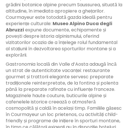
grădini botanice alpine precum Saussurea, situată la
altitudine, în imediata apropiere a ghețarilor.
Courmayeur este totodată gazda ideală pentru
experiențe culturale:
Museo Alpino Duca degli
Abruzzi
expune documente, echipamente și
povești despre istoria alpinismului, oferind
vizitatorilor ocazia de a înțelege rolul fundamental
al stațiunii în dezvoltarea sporturilor montane și a
explorării.
Gastronomia locală din Valle d’Aosta adaugă încă
un strat de autenticitate vacanței: restaurante
gourmet și trattorii elegante servesc preparate
tradiționale reinterpretate, de la fontina și polenta
până la preparate rafinate cu influențe franceze.
Magazinele haute couture, buticurile alpine și
cafenelele istorice creează o atmosferă
cosmopolită și caldă în același timp. Familiile găsesc
în Courmayeur un loc prietenos, cu activități child-
friendly și programe de inițiere în sporturi montane,
în timp ce călătorii exigenți au la dispoziție hoteluri