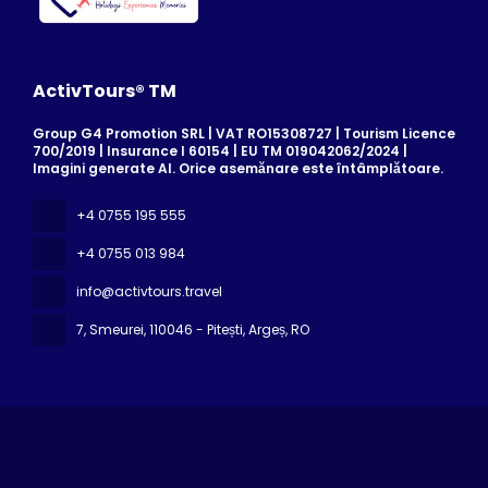
ActivTours® TM
Group G4 Promotion SRL | VAT RO15308727 | Tourism Licence
700/2019 | Insurance I 60154 | EU TM 019042062/2024 |
Imagini generate AI. Orice asemănare este întâmplătoare.
+4 0755 195 555
+4 0755 013 984
info@activtours.travel
7, Smeurei
, 110046 - Pitești, Argeș, RO