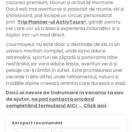
cazarea premium, zboruri și activități montane.
Dacă ești mai aventuros și pasionat de munte, ski și
snowboard, poți începe un circuit personalizat
prin
Trip Planner-ul ActivTours®
, gândit pentru
cei care vor să trăiască experiența Dolomiților și a
Alpilor într-un mod diferit.
Courmayeur nu este doar o destinație de ski, ci un
univers montan complet, unde iarna aduce
adrenalină, sporturi de zăpadă și panorame albe
nesfârșite, iar vara aduce liniște, aventuri verzi și
peisaje ce-ți rămân în suflet. Este promisiunea unei
vacanțe trăite altfel, unde rafinamentul, natura și
tradițiile alpine creează amintiri care durează o viață.
Dacă ai nevoie de îndrumare în vacanța ta sau
de ajutor,
ne poți contacta oricând
completând formularul AICI → Click aici
.
Aeroport recomandat