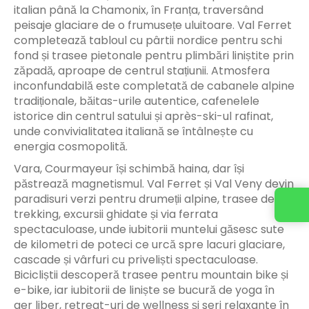
italian până la Chamonix, în Franța, traversând
peisaje glaciare de o frumusețe uluitoare. Val Ferret
completează tabloul cu pârtii nordice pentru schi
fond și trasee pietonale pentru plimbări liniștite prin
zăpadă, aproape de centrul stațiunii. Atmosfera
inconfundabilă este completată de cabanele alpine
tradiționale, băitas-urile autentice, cafenelele
istorice din centrul satului și après-ski-ul rafinat,
unde convivialitatea italiană se întâlnește cu
energia cosmopolită.
Vara, Courmayeur își schimbă haina, dar își
păstrează magnetismul. Val Ferret și Val Veny devin
paradisuri verzi pentru drumeții alpine, trasee de
trekking, excursii ghidate și via ferrata
spectaculoase, unde iubitorii muntelui găsesc sute
de kilometri de poteci ce urcă spre lacuri glaciare,
cascade și vârfuri cu priveliști spectaculoase.
Bicicliștii descoperă trasee pentru mountain bike și
e-bike, iar iubitorii de liniște se bucură de yoga în
aer liber, retreat-uri de wellness și seri relaxante în