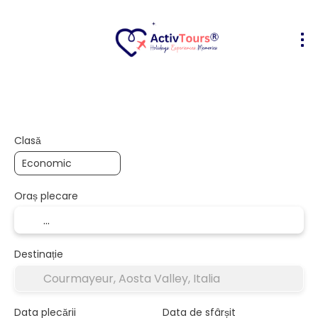
Bilete Avion + Cazare
Cazare
Act
+
Clasă
Oraș plecare
Destinație
Data plecării
Data de sfârșit