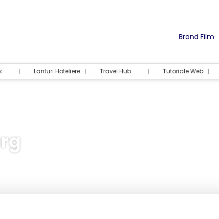
Brand Film
k
Lanturi Hoteliere
Travel Hub
Tutoriale Web
rg
Cazare
Activități