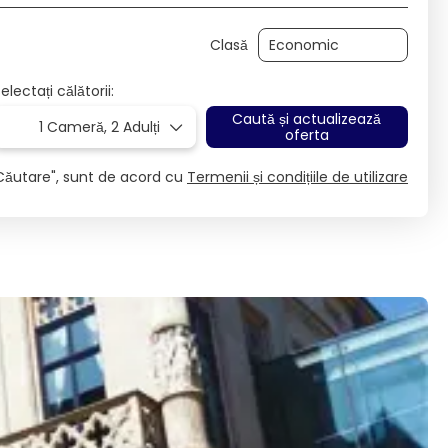
Clasă
electați călătorii:
Caută și actualizează
1 Cameră,
2 Adulți
oferta
Căutare", sunt de acord cu
Termenii și condițiile de utilizare