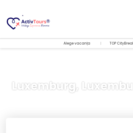
Alege vacanța
TOP CityBrea
Luxemburg, Luxembu
Bilete Avion + Cazare
+