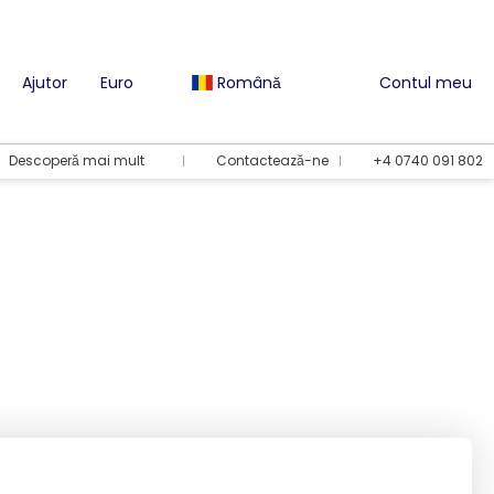
Ajutor
Euro
Română
Contul meu
Descoperă mai mult
Contactează-ne
+4 0740 091 802
Opțiuni de vacanță