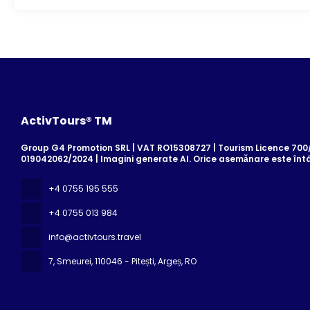
ActivTours® TM
Group G4 Promotion SRL | VAT RO15308727 | Tourism Licence 700/2
019042062/2024 | Imagini generate AI. Orice asemănare este înt
+4 0755 195 555
+4 0755 013 984
info@activtours.travel
7, Smeurei
, 110046 - Pitești, Argeș, RO