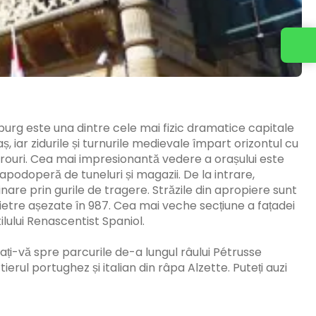
urg este una dintre cele mai fizic dramatice capitale
ș, iar zidurile și turnurile medievale împart orizontul cu
rouri. Cea mai impresionantă vedere a orașului este
apodoperă de tuneluri și magazii. De la intrare,
dinare prin gurile de tragere. Străzile din apropiere sunt
 pietre așezate în 987. Cea mai veche secțiune a fațadei
lului Renascentist Spaniol.
ați-vă spre parcurile de-a lungul râului Pétrusse
erul portughez și italian din râpa Alzette. Puteți auzi