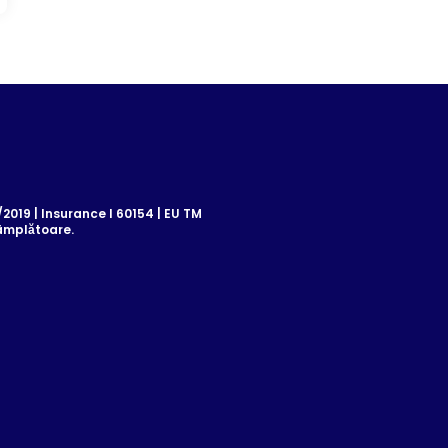
019 | Insurance I 60154 | EU TM
âmplătoare.