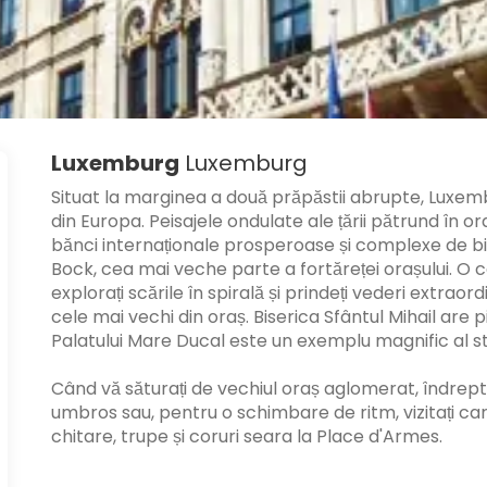
Luxemburg
Luxemburg
Situat la marginea a două prăpăstii abrupte, Luxemb
din Europa. Peisajele ondulate ale țării pătrund în ora
bănci internaționale prosperoase și complexe de bi
Bock, cea mai veche parte a fortăreței orașului. O c
explorați scările în spirală și prindeți vederi extraor
cele mai vechi din oraș. Biserica Sfântul Mihail are
Palatului Mare Ducal este un exemplu magnific al sti
Când vă săturați de vechiul oraș aglomerat, îndrept
umbros sau, pentru o schimbare de ritm, vizitați carti
chitare, trupe și coruri seara la Place d'Armes.